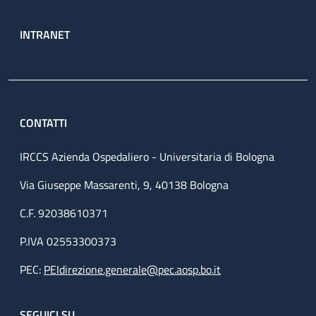
INTRANET
CONTATTI
IRCCS Azienda Ospedaliero - Universitaria di Bologna
Via Giuseppe Massarenti, 9, 40138 Bologna
C.F. 92038610371
P.IVA 02553300373
PEC:
PEIdirezione.generale@pec.aosp.bo.it
SEGUICI SU