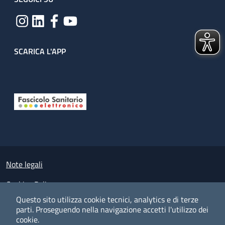
SCARICA L'APP
Useful links section
Small prints
Note legali
Cookies Policy
Questo sito utilizza cookie tecnici, analytics e di terze
Policy privacy e protezione del dato personale
parti.
Proseguendo nella navigazione accetti l'utilizzo dei
cookie.
Albo pretorio on-line