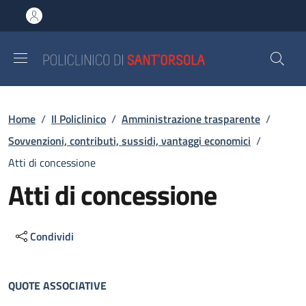
Salta al contenuto principale
Skip to footer content
Briciole di pane
Home
/
Il Policlinico
/
Amministrazione trasparente
/
Sovvenzioni, contributi, sussidi, vantaggi economici
/
Atti di concessione
Atti di concessione
Condividi
Descrizione
QUOTE ASSOCIATIVE