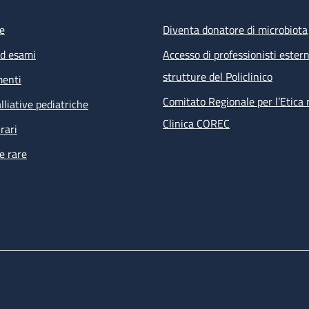
e
Diventa donatore di microbiota
ed esami
Accesso di professionisti estern
strutture del Policlinico
menti
Comitato Regionale per l’Etica 
lliative pediatriche
Clinica COREC
rari
e rare