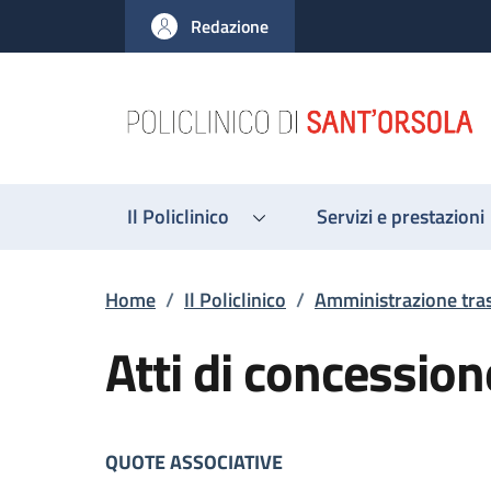
Salta al contenuto principale
Skip to footer content
Redazione
Il Policlinico
Servizi e prestazioni
Briciole di pane
Home
/
Il Policlinico
/
Amministrazione tra
Atti di concession
Descrizione
QUOTE ASSOCIATIVE