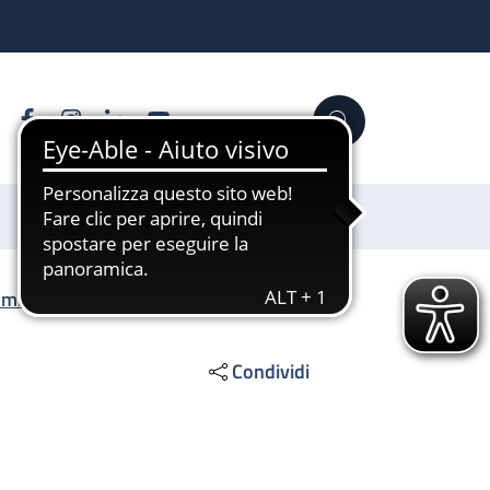
Facebook
Instagram
Linkedin
YouTube
Cerca
Sostienici
omici
/
Atti di concessione
Condividi