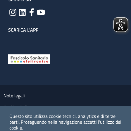
SCARICA L'APP
Useful links section
Small prints
Note legali
Cookies Policy
Questo sito utilizza cookie tecnici, analytics e di terze
Policy privacy e protezione del dato personale
parti.
Proseguendo nella navigazione accetti l'utilizzo dei
cookie.
Albo pretorio on-line