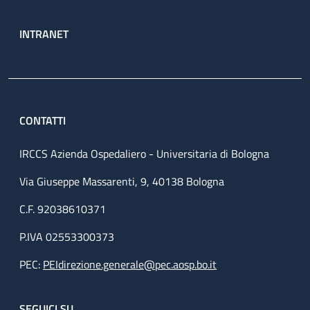
INTRANET
CONTATTI
IRCCS Azienda Ospedaliero - Universitaria di Bologna
Via Giuseppe Massarenti, 9, 40138 Bologna
C.F. 92038610371
P.IVA 02553300373
PEC:
PEIdirezione.generale@pec.aosp.bo.it
SEGUICI SU