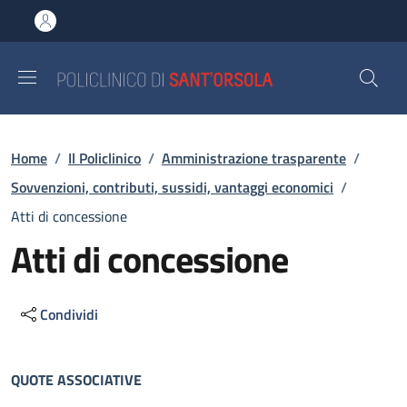
Salta al contenuto principale
Skip to footer content
Briciole di pane
Home
/
Il Policlinico
/
Amministrazione trasparente
/
Sovvenzioni, contributi, sussidi, vantaggi economici
/
Atti di concessione
Atti di concessione
Condividi
Descrizione
QUOTE ASSOCIATIVE