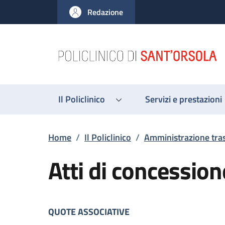
Salta al contenuto principale
Skip to footer content
Redazione
Il Policlinico
Servizi e prestazioni
Briciole di pane
Home
/
Il Policlinico
/
Amministrazione tra
Atti di concession
Descrizione
QUOTE ASSOCIATIVE