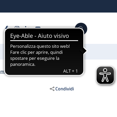
Facebook
Instagram
Linkedin
YouTube
Cerca
Sostienici
omici
/
Atti di concessione
Condividi