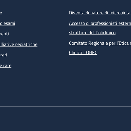
e
Diventa donatore di microbiota
ed esami
Accesso di professionisti estern
strutture del Policlinico
menti
Comitato Regionale per l’Etica 
lliative pediatriche
Clinica COREC
rari
e rare