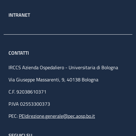
INTRANET
CONTATTI
IRCCS Azienda Ospedaliero - Universitaria di Bologna
Via Giuseppe Massarenti, 9, 40138 Bologna
C.F. 92038610371
P.IVA 02553300373
PEC:
PEIdirezione.generale@pec.aosp.bo.it
SEGUICI SU