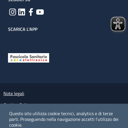
SCARICA L'APP
Useful links section
Small prints
Note legali
Cookies Policy
Questo sito utilizza cookie tecnici, analytics e di terze
Policy privacy e protezione del dato personale
parti.
Proseguendo nella navigazione accetti l'utilizzo dei
cookie.
Albo pretorio on-line