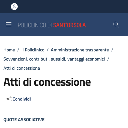
Salta al contenuto principale
Skip to footer content
Briciole di pane
Home
/
Il Policlinico
/
Amministrazione trasparente
/
Sovvenzioni, contributi, sussidi, vantaggi economici
/
Atti di concessione
Atti di concessione
Condividi
Descrizione
QUOTE ASSOCIATIVE