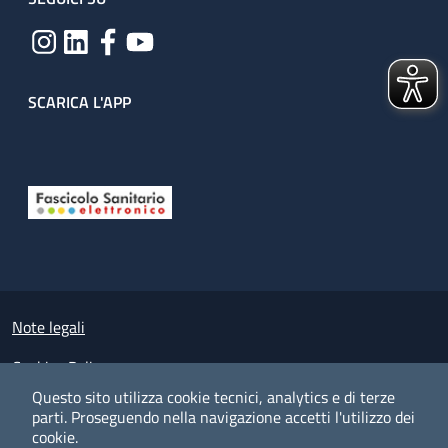
SCARICA L'APP
Useful links section
Small prints
Note legali
Cookies Policy
Questo sito utilizza cookie tecnici, analytics e di terze
Policy privacy e protezione del dato personale
parti.
Proseguendo nella navigazione accetti l'utilizzo dei
cookie.
Albo pretorio on-line