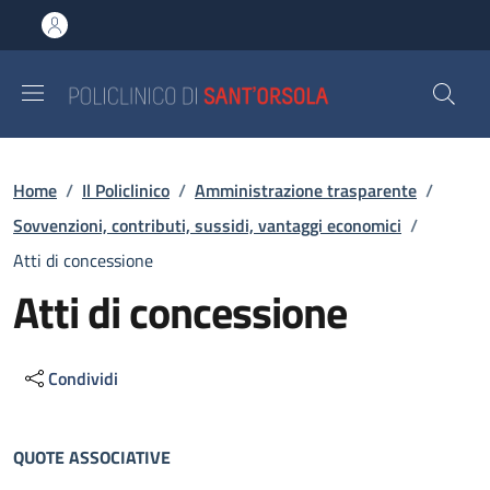
Salta al contenuto principale
Skip to footer content
Briciole di pane
Home
/
Il Policlinico
/
Amministrazione trasparente
/
Sovvenzioni, contributi, sussidi, vantaggi economici
/
Atti di concessione
Atti di concessione
Condividi
Descrizione
QUOTE ASSOCIATIVE