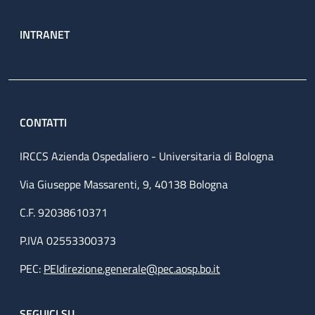
INTRANET
CONTATTI
IRCCS Azienda Ospedaliero - Universitaria di Bologna
Via Giuseppe Massarenti, 9, 40138 Bologna
C.F. 92038610371
P.IVA 02553300373
PEC:
PEIdirezione.generale@pec.aosp.bo.it
SEGUICI SU