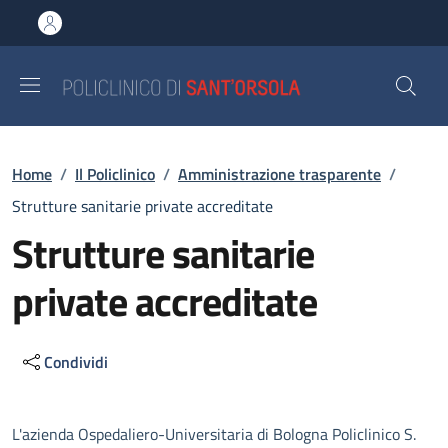
Salta al contenuto principale
Skip to footer content
Briciole di pane
Home
/
Il Policlinico
/
Amministrazione trasparente
/
Strutture sanitarie private accreditate
Strutture sanitarie
private accreditate
Condividi
Descrizione
L'azienda Ospedaliero-Universitaria di Bologna Policlinico S.