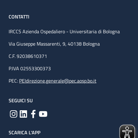
CONTATTI
IRCCS Azienda Ospedaliero - Universitaria di Bologna
Via Giuseppe Massarenti, 9, 40138 Bologna
C.F. 92038610371
P.IVA 02553300373
PEC:
PEIdirezione.generale@pec.aosp.bo.it
SEGUICI SU
SCARICA L'APP