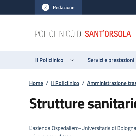
Salta al contenuto principale
Skip to footer content
Redazione
Il Policlinico
Servizi e prestazioni
Briciole di pane
Home
/
Il Policlinico
/
Amministrazione tra
Strutture sanitari
Descrizione
L'azienda Ospedaliero-Universitaria di Bologna 