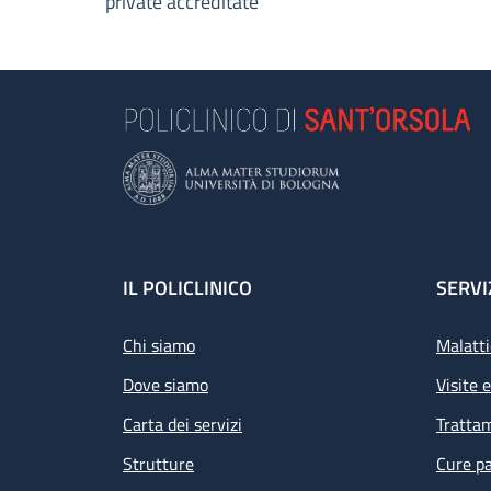
private accreditate
Footer
IL POLICLINICO
SERVI
Chi siamo
Malatti
Dove siamo
Visite 
Carta dei servizi
Tratta
Strutture
Cure pa