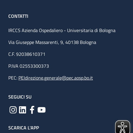
CONTATTI
IRCCS Azienda Ospedaliero - Universitaria di Bologna
Via Giuseppe Massarenti, 9, 40138 Bologna
C.F. 92038610371
P.IVA 02553300373
PEC:
PEIdirezione.generale@pec.aosp.bo.it
SEGUICI SU
SCARICA L'APP