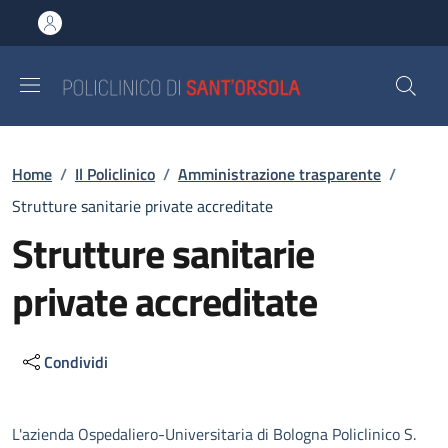
Salta al contenuto principale
Skip to footer content
Briciole di pane
Home
/
Il Policlinico
/
Amministrazione trasparente
/
Strutture sanitarie private accreditate
Strutture sanitarie
private accreditate
Condividi
Descrizione
L'azienda Ospedaliero-Universitaria di Bologna Policlinico S.