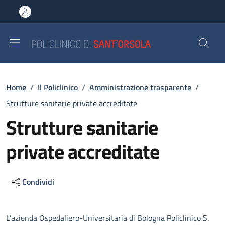
Salta al contenuto principale
Skip to footer content
Briciole di pane
Home
/
Il Policlinico
/
Amministrazione trasparente
/
Strutture sanitarie private accreditate
Strutture sanitarie
private accreditate
Condividi
Descrizione
L'azienda Ospedaliero-Universitaria di Bologna Policlinico S.