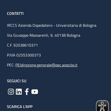
CONTATTI
IRCCS Azienda Ospedaliero - Universitaria di Bologna
Via Giuseppe Massarenti, 9, 40138 Bologna
C.F. 92038610371
P.IVA 02553300373
PEC:
PEIdirezione.generale@pec.aosp.bo.it
SEGUICI SU
SCARICA L'APP