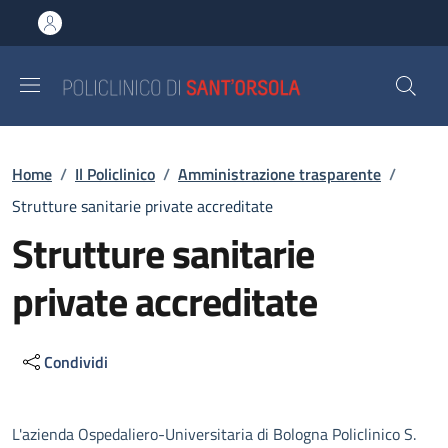
Salta al contenuto principale
Skip to footer content
Briciole di pane
Home
/
Il Policlinico
/
Amministrazione trasparente
/
Strutture sanitarie private accreditate
Strutture sanitarie
private accreditate
Condividi
Descrizione
L'azienda Ospedaliero-Universitaria di Bologna Policlinico S.