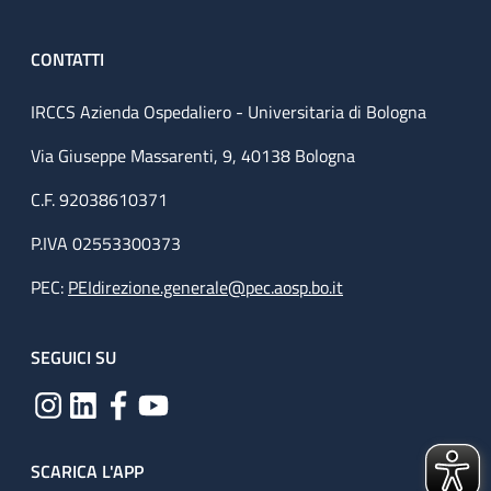
CONTATTI
IRCCS Azienda Ospedaliero - Universitaria di Bologna
Via Giuseppe Massarenti, 9, 40138 Bologna
C.F. 92038610371
P.IVA 02553300373
PEC:
PEIdirezione.generale@pec.aosp.bo.it
SEGUICI SU
SCARICA L'APP