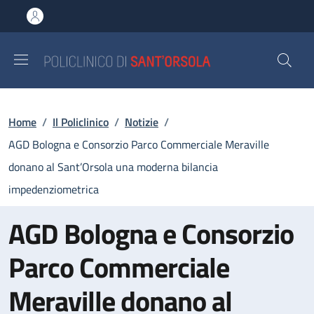
Salta al contenuto principale
Skip to footer content
Briciole di pane
Home
/
Il Policlinico
/
Notizie
/
AGD Bologna e Consorzio Parco Commerciale Meraville
donano al Sant’Orsola una moderna bilancia
impedenziometrica
AGD Bologna e Consorzio
Parco Commerciale
Meraville donano al