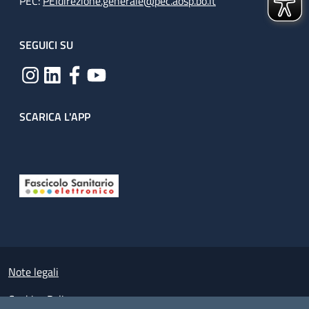
PEC:
PEIdirezione.generale@pec.aosp.bo.it
SEGUICI SU
SCARICA L'APP
Useful links section
Small prints
Note legali
Cookies Policy