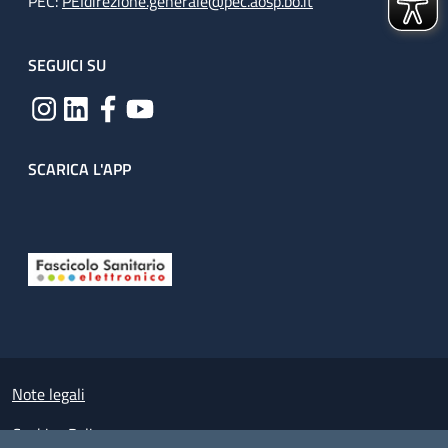
PEC:
PEIdirezione.generale@pec.aosp.bo.it
SEGUICI SU
SCARICA L'APP
Useful links section
Small prints
Note legali
Cookies Policy