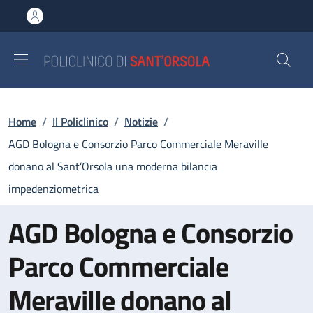
Salta al contenuto principale
Skip to footer content
Briciole di pane
Home
/
Il Policlinico
/
Notizie
/
AGD Bologna e Consorzio Parco Commerciale Meraville
donano al Sant’Orsola una moderna bilancia
impedenziometrica
AGD Bologna e Consorzio
Parco Commerciale
Meraville donano al