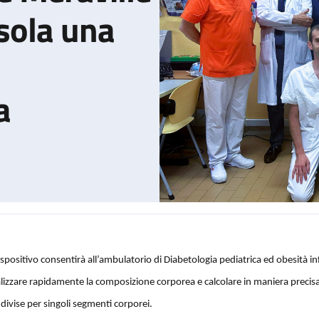
sola una
a
dispositivo consentirà all’ambulatorio di Diabetologia pediatrica ed obesità inf
o Parco Commerciale Meraville donano al Sant’Orsola una modern
lizzare rapidamente la composizione corporea e calcolare in maniera precisa 
divise per singoli segmenti corporei.