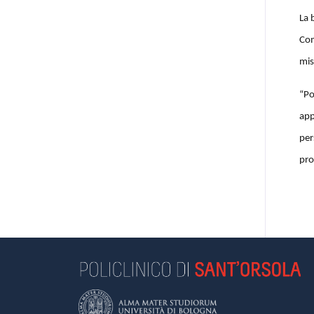
La 
Com
mis
“Po
app
per
pro