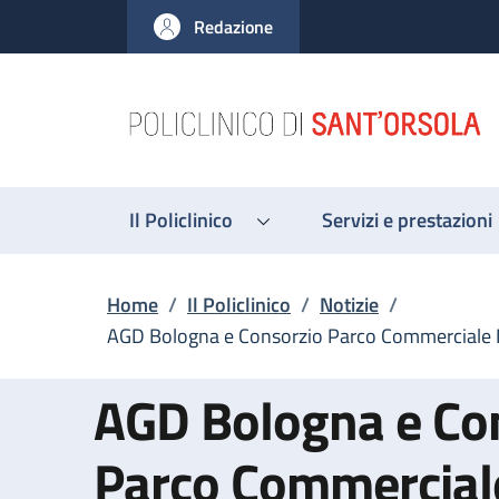
Salta al contenuto principale
Skip to footer content
Redazione
Il Policlinico
Servizi e prestazioni
Briciole di pane
Home
/
Il Policlinico
/
Notizie
/
AGD Bologna e Consorzio Parco Commerciale M
AGD Bologna e Co
Parco Commerciale