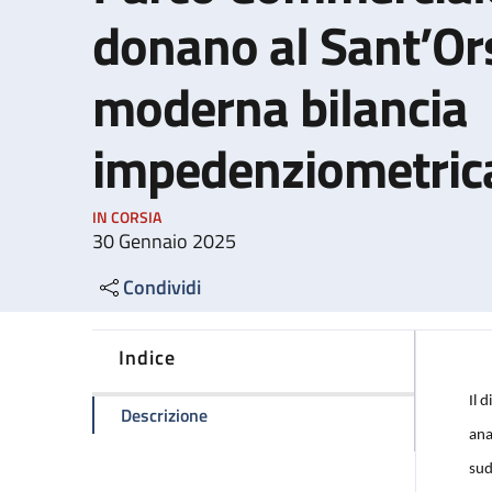
donano al Sant’Or
moderna bilancia
impedenziometric
IN CORSIA
30 Gennaio 2025
Condividi
Indice
Il 
della pagina AGD Bologna e Consorzi
Descrizione
ana
sud