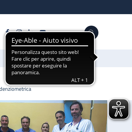
Facebook
Instagram
Linkedin
YouTube
Cerca
Sostienici
edenziometrica