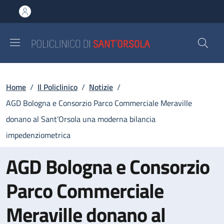
Salta al contenuto principale
Skip to footer content
Briciole di pane
Home
/
Il Policlinico
/
Notizie
/
AGD Bologna e Consorzio Parco Commerciale Meraville
donano al Sant’Orsola una moderna bilancia
impedenziometrica
AGD Bologna e Consorzio
Parco Commerciale
Meraville donano al