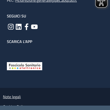
PEC:
PEIdirezione.generale@pec.aosp.bo.it
SEGUICI SU
SCARICA L'APP
Useful links section
Small prints
Note legali
Cookies Policy