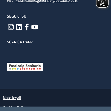
PEC:
PEIdirezione.generale@pec.aosp.bo.it
SEGUICI SU
SCARICA L'APP
Useful links section
Small prints
Note legali
Cookies Policy