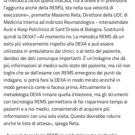
la metodica DEXA quella indicata, ma a breve è in previsione
l’aggiunta anche della REMS), sta nella sua velocità di
esecuzione», premette Massimo Reta, Direttore della UOC di
Medicina Interna ad indirizzo Reumatologico - interaziendale
Ausl e Aosp Policlinico di Sant'Orsola di Bologna. Sostituirà
quindi la DEXA? «Al momento no. La metodica REMS dà un
esito più velocemente rispetto alla DEXA e può essere
utilizzata in ambulatorio dai clinici, o al letto del paziente,
dandoci dei dati comunque importanti. È un’indagine che dà
più informazioni al medico sullo stato del paziente, ma ciò non
toglie che se dall’esame con REMS emergono dei punti da
indagare, si potrà fare la DEXA in modo mirato anziché in
modo generico come si faceva prima. Attualmente la
metodologia DEXA rimane quella d’elezione, ma gli strumenti
con tecnologia REMS permettono di far risparmiare tempo ai
pazienti e a noi medici, consentendo di acquisire più
informazioni con una sola visita. Questo dovrebbe ridurre
anche le liste di attesa», spiega Reta.