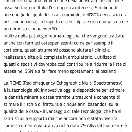
che determina una diminuzione della densità minerale delle
ossa. Soltanto in Italia l’osteoporosi interessa 5 milioni di
persone (4 dei quali di sesso femminile, nell’80% dei casi in età
post menopausa): la fragilità ossea colpisce una donna su tre e
un uomo su cinque over50.
Inoltre nelle patologie reumatologiche, che vengono trattate
anche con farmaci osteopenizzanti come per esempio il
cortisone, questi strumenti possono aiutare i clinici a
realizzare visite più complete in ambulatorio. L’utilizzo di
questi dispositivi dovrebbe così contribuire a ridurre le liste di
attesa nel SSN e a far fare meno spostamenti ai pazienti.
La REMS (Radiofrequency Echographic Multi Spectrometry)
è la tecnologia più innovativa oggi a disposizione per stimare
la densità minerale ossea tramite ultrasuoni e consente di
stimare il rischio di frattura a cinque anni basandosi sulla
qualità delle ossa. «Il vantaggio di tale tecnologia, che ha sì
tanti studi a supporto ma che ancora non è stata inserita
come strumento valutativo nella nota 79 AIFA (attualmente è