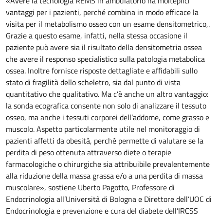
«Avere la tecnologia REMS in ambulatorio ha molteplici
vantaggi per i pazienti, perché combina in modo efficace la
visita per il metabolismo osseo con un esame densitometrico,.
Grazie a questo esame, infatti, nella stessa occasione il
paziente può avere sia il risultato della densitometria ossea
che avere il responso specialistico sulla patologia metabolica
ossea. Inoltre fornisce risposte dettagliate e affidabili sullo
stato di fragilità dello scheletro, sia dal punto di vista
quantitativo che qualitativo. Ma c’è anche un altro vantaggio:
la sonda ecografica consente non solo di analizzare il tessuto
osseo, ma anche i tessuti corporei dell’addome, come grasso e
muscolo. Aspetto particolarmente utile nel monitoraggio di
pazienti affetti da obesità, perché permette di valutare se la
perdita di peso ottenuta attraverso diete o terapie
farmacologiche o chirurgiche sia attribuibile prevalentemente
alla riduzione della massa grassa e/o a una perdita di massa
muscolare», sostiene Uberto Pagotto, Professore di
Endocrinologia all’Università di Bologna e Direttore dell’UOC di
Endocrinologia e prevenzione e cura del diabete dell’IRCSS