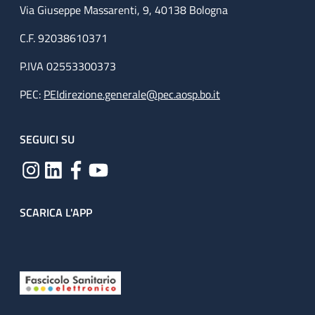
Via Giuseppe Massarenti, 9, 40138 Bologna
C.F. 92038610371
P.IVA 02553300373
PEC:
PEIdirezione.generale@pec.aosp.bo.it
SEGUICI SU
SCARICA L'APP