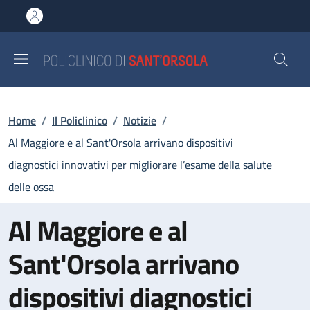
Salta al contenuto principale
Skip to footer content
Briciole di pane
Home
/
Il Policlinico
/
Notizie
/
Al Maggiore e al Sant'Orsola arrivano dispositivi
diagnostici innovativi per migliorare l’esame della salute
delle ossa
Al Maggiore e al
Sant'Orsola arrivano
dispositivi diagnostici