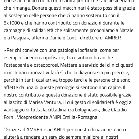
Paese al mondo che ha una sanità per tutti e tale desideriamo
che rimanga. Donare questi macchinari è stato possibile grazie
al sostegno delle persone che ci hanno sostenuto con il
5x1000 e che hanno contribuito con donazioni durante le
campagne di solidarietà che solitamente proponiamo a Natale
e a Pasqua», afferma Daniele Conti, direttore di AMRER
«Per chi convive con una patologia ipofisaria, come per
esempio l’adenoma ipofisario, tra i sintomi ha anche
l’osteopenia e osteoporosi. Mettere a servizio dei clinici questi
macchinari innovativi farà sì che la diagnosi sia più precoce,
perché in tanti casi arriva troppo tardi e le persone che sono
affette da una di queste patologie si sentono non capite. Il
nostro contributo a questa donazione è stato possibile grazie
al lascito di Marisa Ventura, il cui gesto di solidarietà è oggi a
vantaggio di tutta la cittadinanza bolognese», dice Claudio
Forni, Vicepresidente ANIPI Emilia-Romagna.
“Grazie ad AMRER e ad ANIPI per questa donazione, che ci
aiuterà a rendere un servizio sempre migliore ai nostri