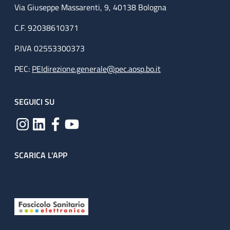
Via Giuseppe Massarenti, 9, 40138 Bologna
C.F. 92038610371
P.IVA 02553300373
PEC:
PEIdirezione.generale@pec.aosp.bo.it
SEGUICI SU
SCARICA L'APP