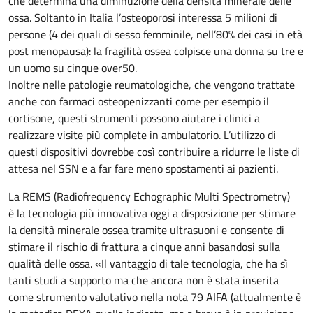
che determina una diminuzione della densità minerale delle
ossa. Soltanto in Italia l’osteoporosi interessa 5 milioni di
persone (4 dei quali di sesso femminile, nell’80% dei casi in età
post menopausa): la fragilità ossea colpisce una donna su tre e
un uomo su cinque over50.
Inoltre nelle patologie reumatologiche, che vengono trattate
anche con farmaci osteopenizzanti come per esempio il
cortisone, questi strumenti possono aiutare i clinici a
realizzare visite più complete in ambulatorio. L’utilizzo di
questi dispositivi dovrebbe così contribuire a ridurre le liste di
attesa nel SSN e a far fare meno spostamenti ai pazienti.
La REMS (Radiofrequency Echographic Multi Spectrometry)
è la tecnologia più innovativa oggi a disposizione per stimare
la densità minerale ossea tramite ultrasuoni e consente di
stimare il rischio di frattura a cinque anni basandosi sulla
qualità delle ossa. «Il vantaggio di tale tecnologia, che ha sì
tanti studi a supporto ma che ancora non è stata inserita
come strumento valutativo nella nota 79 AIFA (attualmente è