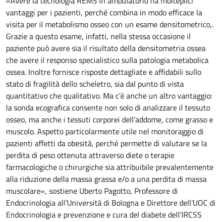
«Avere la tecnologia REMS in ambulatorio ha molteplici
vantaggi per i pazienti, perché combina in modo efficace la
visita per il metabolismo osseo con un esame densitometrico,.
Grazie a questo esame, infatti, nella stessa occasione il
paziente può avere sia il risultato della densitometria ossea
che avere il responso specialistico sulla patologia metabolica
ossea. Inoltre fornisce risposte dettagliate e affidabili sullo
stato di fragilità dello scheletro, sia dal punto di vista
quantitativo che qualitativo. Ma c’è anche un altro vantaggio:
la sonda ecografica consente non solo di analizzare il tessuto
osseo, ma anche i tessuti corporei dell’addome, come grasso e
muscolo. Aspetto particolarmente utile nel monitoraggio di
pazienti affetti da obesità, perché permette di valutare se la
perdita di peso ottenuta attraverso diete o terapie
farmacologiche o chirurgiche sia attribuibile prevalentemente
alla riduzione della massa grassa e/o a una perdita di massa
muscolare», sostiene Uberto Pagotto, Professore di
Endocrinologia all’Università di Bologna e Direttore dell’UOC di
Endocrinologia e prevenzione e cura del diabete dell’IRCSS