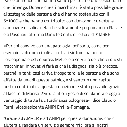
Paese al mondo che ha una sanità per tutti e tale desideriamo
che rimanga. Donare questi macchinari è stato possibile grazie
al sostegno delle persone che ci hanno sostenuto con il
5x1000 e che hanno contribuito con donazioni durante le
campagne di solidarietà che solitamente proponiamo a Natale
e a Pasqua», afferma Daniele Conti, direttore di AMRER
«Per chi convive con una patologia ipofisaria, come per
esempio l’adenoma ipofisario, tra i sintomi ha anche
l’osteopenia e osteoporosi. Mettere a servizio dei clinici questi
macchinari innovativi farà sì che la diagnosi sia più precoce,
perché in tanti casi arriva troppo tardi e le persone che sono
affette da una di queste patologie si sentono non capite. Il
nostro contributo a questa donazione è stato possibile grazie
al lascito di Marisa Ventura, il cui gesto di solidarietà è oggi a
vantaggio di tutta la cittadinanza bolognese», dice Claudio
Forni, Vicepresidente ANIPI Emilia-Romagna.
“Grazie ad AMRER e ad ANIPI per questa donazione, che ci
aiuterà a rendere un servizio sempre migliore ai nostri