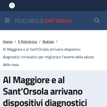
Salta al contenuto principale
Skip to footer content
Briciole di pane
Home
/
Il Policlinico
/
Notizie
/
Al Maggiore e al Sant'Orsola arrivano dispositivi
diagnostici innovativi per migliorare l’esame della salute
delle ossa
Al Maggiore e al
Sant'Orsola arrivano
dispositivi diagnostici