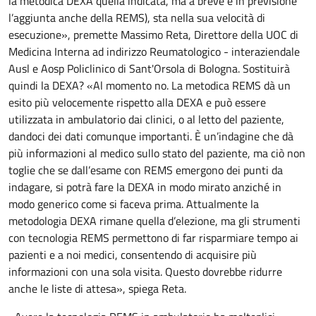
la metodica DEXA quella indicata, ma a breve è in previsione
l’aggiunta anche della REMS), sta nella sua velocità di
esecuzione», premette Massimo Reta, Direttore della UOC di
Medicina Interna ad indirizzo Reumatologico - interaziendale
Ausl e Aosp Policlinico di Sant'Orsola di Bologna. Sostituirà
quindi la DEXA? «Al momento no. La metodica REMS dà un
esito più velocemente rispetto alla DEXA e può essere
utilizzata in ambulatorio dai clinici, o al letto del paziente,
dandoci dei dati comunque importanti. È un’indagine che dà
più informazioni al medico sullo stato del paziente, ma ciò non
toglie che se dall’esame con REMS emergono dei punti da
indagare, si potrà fare la DEXA in modo mirato anziché in
modo generico come si faceva prima. Attualmente la
metodologia DEXA rimane quella d’elezione, ma gli strumenti
con tecnologia REMS permettono di far risparmiare tempo ai
pazienti e a noi medici, consentendo di acquisire più
informazioni con una sola visita. Questo dovrebbe ridurre
anche le liste di attesa», spiega Reta.