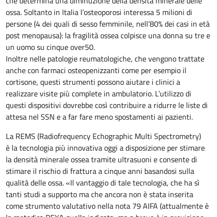
che determina una diminuzione della densità minerale delle
ossa. Soltanto in Italia l’osteoporosi interessa 5 milioni di
persone (4 dei quali di sesso femminile, nell’80% dei casi in età
post menopausa): la fragilità ossea colpisce una donna su tre e
un uomo su cinque over50.
Inoltre nelle patologie reumatologiche, che vengono trattate
anche con farmaci osteopenizzanti come per esempio il
cortisone, questi strumenti possono aiutare i clinici a
realizzare visite più complete in ambulatorio. L’utilizzo di
questi dispositivi dovrebbe così contribuire a ridurre le liste di
attesa nel SSN e a far fare meno spostamenti ai pazienti.
La REMS (Radiofrequency Echographic Multi Spectrometry)
è la tecnologia più innovativa oggi a disposizione per stimare
la densità minerale ossea tramite ultrasuoni e consente di
stimare il rischio di frattura a cinque anni basandosi sulla
qualità delle ossa. «Il vantaggio di tale tecnologia, che ha sì
tanti studi a supporto ma che ancora non è stata inserita
come strumento valutativo nella nota 79 AIFA (attualmente è