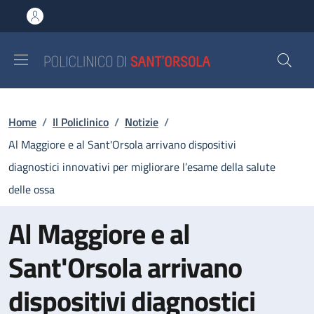
Salta al contenuto principale
Skip to footer content
Briciole di pane
Home
/
Il Policlinico
/
Notizie
/
Al Maggiore e al Sant'Orsola arrivano dispositivi
diagnostici innovativi per migliorare l’esame della salute
delle ossa
Al Maggiore e al
Sant'Orsola arrivano
dispositivi diagnostici