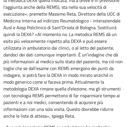
la metodica DEXA quella indicata, ma a breve è in previsione
l’aggiunta anche della REMS), sta nella sua velocità di
esecuzione», premette Massimo Reta, Direttore della UOC di
Medicina Interna ad indirizzo Reumatologico - interaziendale
Ausl e Aosp Policlinico di Sant'Orsola di Bologna. Sostituirà
quindi la DEXA? «Al momento no. La metodica REMS dà un
esito più velocemente rispetto alla DEXA e può essere
utilizzata in ambulatorio dai clinici, o al letto del paziente,
dandoci dei dati comunque importanti. È un’indagine che dà
più informazioni al medico sullo stato del paziente, ma ciò non
toglie che se dall’esame con REMS emergono dei punti da
indagare, si potrà fare la DEXA in modo mirato anziché in
modo generico come si faceva prima. Attualmente la
metodologia DEXA rimane quella d’elezione, ma gli strumenti
con tecnologia REMS permettono di far risparmiare tempo ai
pazienti e a noi medici, consentendo di acquisire più
informazioni con una sola visita. Questo dovrebbe ridurre
anche le liste di attesa», spiega Reta.