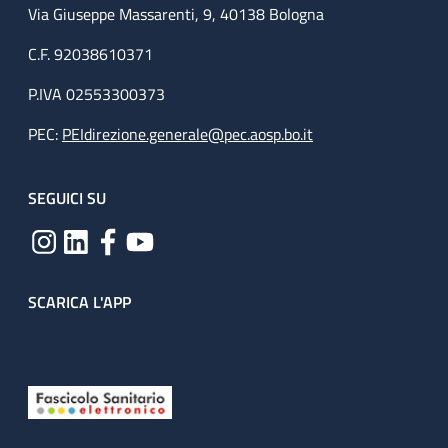
Via Giuseppe Massarenti, 9, 40138 Bologna
C.F. 92038610371
P.IVA 02553300373
PEC:
PEIdirezione.generale@pec.aosp.bo.it
SEGUICI SU
SCARICA L'APP