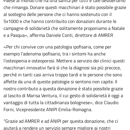
Paese al mondo che ha una sanità per tutti e tale desideriamo
che rimanga. Donare questi macchinari è stato possibile grazie
al sostegno delle persone che ci hanno sostenuto con il
5x1000 e che hanno contribuito con donazioni durante le
campagne di solidarietà che solitamente proponiamo a Natale
e a Pasqua», afferma Daniele Conti, direttore di AMRER
«Per chi convive con una patologia ipofisaria, come per
esempio l’adenoma ipofisario, tra i sintomi ha anche
l’osteopenia e osteoporosi. Mettere a servizio dei clinici questi
macchinari innovativi farà sì che la diagnosi sia più precoce,
perché in tanti casi arriva troppo tardi e le persone che sono
affette da una di queste patologie si sentono non capite. Il
nostro contributo a questa donazione è stato possibile grazie
al lascito di Marisa Ventura, il cui gesto di solidarietà è oggi a
vantaggio di tutta la cittadinanza bolognese», dice Claudio
Forni, Vicepresidente ANIPI Emilia-Romagna.
“Grazie ad AMRER e ad ANIPI per questa donazione, che ci
aiuterà a rendere un servizio sempre migliore ai nostri