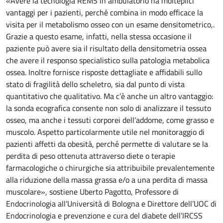
«Avere la tecnologia REMS in ambulatorio ha molteplici
vantaggi per i pazienti, perché combina in modo efficace la
visita per il metabolismo osseo con un esame densitometrico,.
Grazie a questo esame, infatti, nella stessa occasione il
paziente può avere sia il risultato della densitometria ossea
che avere il responso specialistico sulla patologia metabolica
ossea. Inoltre fornisce risposte dettagliate e affidabili sullo
stato di fragilità dello scheletro, sia dal punto di vista
quantitativo che qualitativo. Ma c’è anche un altro vantaggio:
la sonda ecografica consente non solo di analizzare il tessuto
osseo, ma anche i tessuti corporei dell’addome, come grasso e
muscolo. Aspetto particolarmente utile nel monitoraggio di
pazienti affetti da obesità, perché permette di valutare se la
perdita di peso ottenuta attraverso diete o terapie
farmacologiche o chirurgiche sia attribuibile prevalentemente
alla riduzione della massa grassa e/o a una perdita di massa
muscolare», sostiene Uberto Pagotto, Professore di
Endocrinologia all’Università di Bologna e Direttore dell’UOC di
Endocrinologia e prevenzione e cura del diabete dell’IRCSS