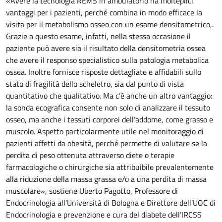
«Avere la tecnologia REMS in ambulatorio ha molteplici
vantaggi per i pazienti, perché combina in modo efficace la
visita per il metabolismo osseo con un esame densitometrico,.
Grazie a questo esame, infatti, nella stessa occasione il
paziente può avere sia il risultato della densitometria ossea
che avere il responso specialistico sulla patologia metabolica
ossea. Inoltre fornisce risposte dettagliate e affidabili sullo
stato di fragilità dello scheletro, sia dal punto di vista
quantitativo che qualitativo. Ma c’è anche un altro vantaggio:
la sonda ecografica consente non solo di analizzare il tessuto
osseo, ma anche i tessuti corporei dell’addome, come grasso e
muscolo. Aspetto particolarmente utile nel monitoraggio di
pazienti affetti da obesità, perché permette di valutare se la
perdita di peso ottenuta attraverso diete o terapie
farmacologiche o chirurgiche sia attribuibile prevalentemente
alla riduzione della massa grassa e/o a una perdita di massa
muscolare», sostiene Uberto Pagotto, Professore di
Endocrinologia all’Università di Bologna e Direttore dell’UOC di
Endocrinologia e prevenzione e cura del diabete dell’IRCSS