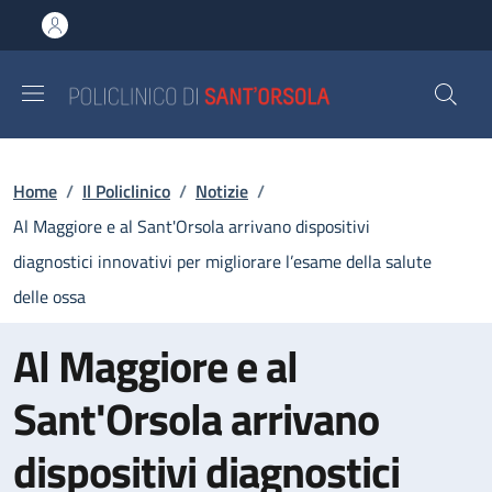
Salta al contenuto principale
Skip to footer content
Briciole di pane
Home
/
Il Policlinico
/
Notizie
/
Al Maggiore e al Sant'Orsola arrivano dispositivi
diagnostici innovativi per migliorare l’esame della salute
delle ossa
Al Maggiore e al
Sant'Orsola arrivano
dispositivi diagnostici