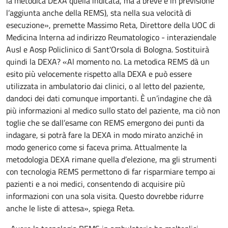
la metodica DEXA quella indicata, ma a breve è in previsione
l’aggiunta anche della REMS), sta nella sua velocità di
esecuzione», premette Massimo Reta, Direttore della UOC di
Medicina Interna ad indirizzo Reumatologico - interaziendale
Ausl e Aosp Policlinico di Sant'Orsola di Bologna. Sostituirà
quindi la DEXA? «Al momento no. La metodica REMS dà un
esito più velocemente rispetto alla DEXA e può essere
utilizzata in ambulatorio dai clinici, o al letto del paziente,
dandoci dei dati comunque importanti. È un’indagine che dà
più informazioni al medico sullo stato del paziente, ma ciò non
toglie che se dall’esame con REMS emergono dei punti da
indagare, si potrà fare la DEXA in modo mirato anziché in
modo generico come si faceva prima. Attualmente la
metodologia DEXA rimane quella d’elezione, ma gli strumenti
con tecnologia REMS permettono di far risparmiare tempo ai
pazienti e a noi medici, consentendo di acquisire più
informazioni con una sola visita. Questo dovrebbe ridurre
anche le liste di attesa», spiega Reta.