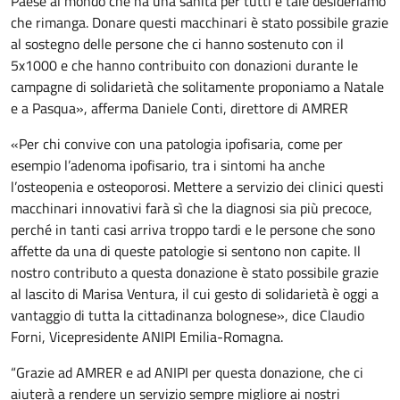
Paese al mondo che ha una sanità per tutti e tale desideriamo
che rimanga. Donare questi macchinari è stato possibile grazie
al sostegno delle persone che ci hanno sostenuto con il
5x1000 e che hanno contribuito con donazioni durante le
campagne di solidarietà che solitamente proponiamo a Natale
e a Pasqua», afferma Daniele Conti, direttore di AMRER
«Per chi convive con una patologia ipofisaria, come per
esempio l’adenoma ipofisario, tra i sintomi ha anche
l’osteopenia e osteoporosi. Mettere a servizio dei clinici questi
macchinari innovativi farà sì che la diagnosi sia più precoce,
perché in tanti casi arriva troppo tardi e le persone che sono
affette da una di queste patologie si sentono non capite. Il
nostro contributo a questa donazione è stato possibile grazie
al lascito di Marisa Ventura, il cui gesto di solidarietà è oggi a
vantaggio di tutta la cittadinanza bolognese», dice Claudio
Forni, Vicepresidente ANIPI Emilia-Romagna.
“Grazie ad AMRER e ad ANIPI per questa donazione, che ci
aiuterà a rendere un servizio sempre migliore ai nostri