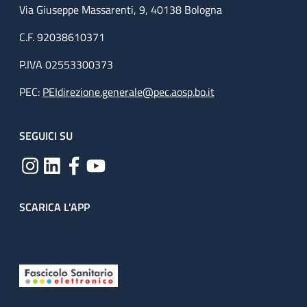
Via Giuseppe Massarenti, 9, 40138 Bologna
C.F. 92038610371
P.IVA 02553300373
PEC:
PEIdirezione.generale@pec.aosp.bo.it
SEGUICI SU
SCARICA L'APP