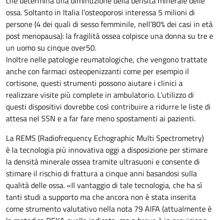
che determina una diminuzione della densità minerale delle
ossa. Soltanto in Italia l’osteoporosi interessa 5 milioni di
persone (4 dei quali di sesso femminile, nell’80% dei casi in età
post menopausa): la fragilità ossea colpisce una donna su tre e
un uomo su cinque over50.
Inoltre nelle patologie reumatologiche, che vengono trattate
anche con farmaci osteopenizzanti come per esempio il
cortisone, questi strumenti possono aiutare i clinici a
realizzare visite più complete in ambulatorio. L’utilizzo di
questi dispositivi dovrebbe così contribuire a ridurre le liste di
attesa nel SSN e a far fare meno spostamenti ai pazienti.
La REMS (Radiofrequency Echographic Multi Spectrometry)
è la tecnologia più innovativa oggi a disposizione per stimare
la densità minerale ossea tramite ultrasuoni e consente di
stimare il rischio di frattura a cinque anni basandosi sulla
qualità delle ossa. «Il vantaggio di tale tecnologia, che ha sì
tanti studi a supporto ma che ancora non è stata inserita
come strumento valutativo nella nota 79 AIFA (attualmente è