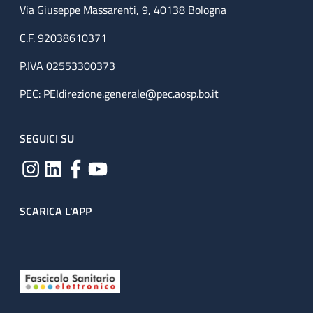
Via Giuseppe Massarenti, 9, 40138 Bologna
C.F. 92038610371
P.IVA 02553300373
PEC:
PEIdirezione.generale@pec.aosp.bo.it
SEGUICI SU
SCARICA L'APP