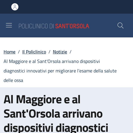
Salta al contenuto principale
Skip to footer content
Briciole di pane
Home
/
Il Policlinico
/
Notizie
/
Al Maggiore e al Sant'Orsola arrivano dispositivi
diagnostici innovativi per migliorare l’esame della salute
delle ossa
Al Maggiore e al
Sant'Orsola arrivano
dispositivi diagnostici