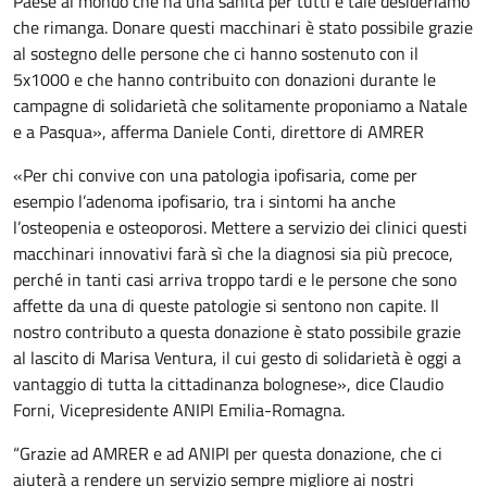
Paese al mondo che ha una sanità per tutti e tale desideriamo
che rimanga. Donare questi macchinari è stato possibile grazie
al sostegno delle persone che ci hanno sostenuto con il
5x1000 e che hanno contribuito con donazioni durante le
campagne di solidarietà che solitamente proponiamo a Natale
e a Pasqua», afferma Daniele Conti, direttore di AMRER
«Per chi convive con una patologia ipofisaria, come per
esempio l’adenoma ipofisario, tra i sintomi ha anche
l’osteopenia e osteoporosi. Mettere a servizio dei clinici questi
macchinari innovativi farà sì che la diagnosi sia più precoce,
perché in tanti casi arriva troppo tardi e le persone che sono
affette da una di queste patologie si sentono non capite. Il
nostro contributo a questa donazione è stato possibile grazie
al lascito di Marisa Ventura, il cui gesto di solidarietà è oggi a
vantaggio di tutta la cittadinanza bolognese», dice Claudio
Forni, Vicepresidente ANIPI Emilia-Romagna.
“Grazie ad AMRER e ad ANIPI per questa donazione, che ci
aiuterà a rendere un servizio sempre migliore ai nostri