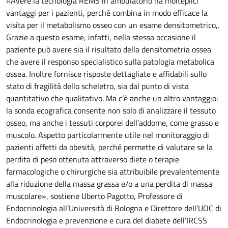
«Avere la tecnologia REMS in ambulatorio ha molteplici
vantaggi per i pazienti, perché combina in modo efficace la
visita per il metabolismo osseo con un esame densitometrico,.
Grazie a questo esame, infatti, nella stessa occasione il
paziente può avere sia il risultato della densitometria ossea
che avere il responso specialistico sulla patologia metabolica
ossea. Inoltre fornisce risposte dettagliate e affidabili sullo
stato di fragilità dello scheletro, sia dal punto di vista
quantitativo che qualitativo. Ma c’è anche un altro vantaggio:
la sonda ecografica consente non solo di analizzare il tessuto
osseo, ma anche i tessuti corporei dell’addome, come grasso e
muscolo. Aspetto particolarmente utile nel monitoraggio di
pazienti affetti da obesità, perché permette di valutare se la
perdita di peso ottenuta attraverso diete o terapie
farmacologiche o chirurgiche sia attribuibile prevalentemente
alla riduzione della massa grassa e/o a una perdita di massa
muscolare», sostiene Uberto Pagotto, Professore di
Endocrinologia all’Università di Bologna e Direttore dell’UOC di
Endocrinologia e prevenzione e cura del diabete dell’IRCSS