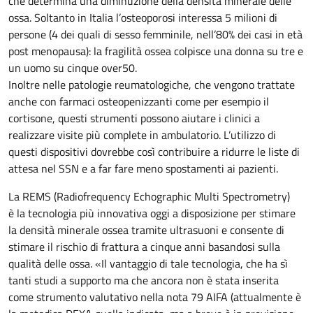
che determina una diminuzione della densità minerale delle
ossa. Soltanto in Italia l’osteoporosi interessa 5 milioni di
persone (4 dei quali di sesso femminile, nell’80% dei casi in età
post menopausa): la fragilità ossea colpisce una donna su tre e
un uomo su cinque over50.
Inoltre nelle patologie reumatologiche, che vengono trattate
anche con farmaci osteopenizzanti come per esempio il
cortisone, questi strumenti possono aiutare i clinici a
realizzare visite più complete in ambulatorio. L’utilizzo di
questi dispositivi dovrebbe così contribuire a ridurre le liste di
attesa nel SSN e a far fare meno spostamenti ai pazienti.
La REMS (Radiofrequency Echographic Multi Spectrometry)
è la tecnologia più innovativa oggi a disposizione per stimare
la densità minerale ossea tramite ultrasuoni e consente di
stimare il rischio di frattura a cinque anni basandosi sulla
qualità delle ossa. «Il vantaggio di tale tecnologia, che ha sì
tanti studi a supporto ma che ancora non è stata inserita
come strumento valutativo nella nota 79 AIFA (attualmente è