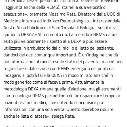
la metodica DEXA quella indicata, ma a breve è in previsione
l’aggiunta anche della REMS), sta nella sua velocità di
esecuzione», premette Massimo Reta, Direttore della UOC di
Medicina Interna ad indirizzo Reumatologico - interaziendale
Ausl e Aosp Policlinico di Sant'Orsola di Bologna. Sostituirà
quindi la DEXA? «Al momento no. La metodica REMS dà un
esito più velocemente rispetto alla DEXA e può essere
utilizzata in ambulatorio dai clinici, o al letto del paziente,
dandoci dei dati comunque importanti. È un’indagine che dà
più informazioni al medico sullo stato del paziente, ma ciò non
toglie che se dall’esame con REMS emergono dei punti da
indagare, si potrà fare la DEXA in modo mirato anziché in
modo generico come si faceva prima. Attualmente la
metodologia DEXA rimane quella d’elezione, ma gli strumenti
con tecnologia REMS permettono di far risparmiare tempo ai
pazienti e a noi medici, consentendo di acquisire più
informazioni con una sola visita. Questo dovrebbe ridurre
anche le liste di attesa», spiega Reta.