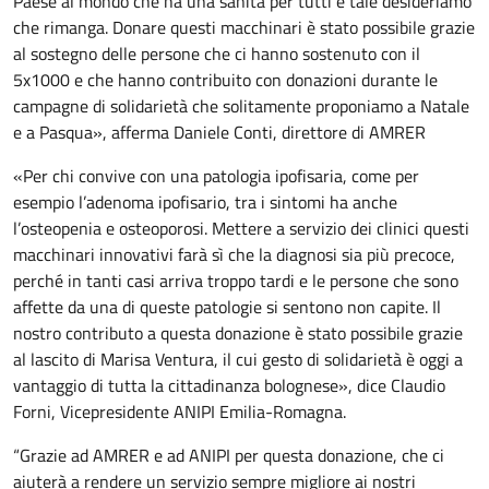
Paese al mondo che ha una sanità per tutti e tale desideriamo
che rimanga. Donare questi macchinari è stato possibile grazie
al sostegno delle persone che ci hanno sostenuto con il
5x1000 e che hanno contribuito con donazioni durante le
campagne di solidarietà che solitamente proponiamo a Natale
e a Pasqua», afferma Daniele Conti, direttore di AMRER
«Per chi convive con una patologia ipofisaria, come per
esempio l’adenoma ipofisario, tra i sintomi ha anche
l’osteopenia e osteoporosi. Mettere a servizio dei clinici questi
macchinari innovativi farà sì che la diagnosi sia più precoce,
perché in tanti casi arriva troppo tardi e le persone che sono
affette da una di queste patologie si sentono non capite. Il
nostro contributo a questa donazione è stato possibile grazie
al lascito di Marisa Ventura, il cui gesto di solidarietà è oggi a
vantaggio di tutta la cittadinanza bolognese», dice Claudio
Forni, Vicepresidente ANIPI Emilia-Romagna.
“Grazie ad AMRER e ad ANIPI per questa donazione, che ci
aiuterà a rendere un servizio sempre migliore ai nostri