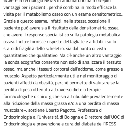
«Avere la tecnologia REMS in ambulatorio ha molteplici
vantaggi per i pazienti, perché combina in modo efficace la
visita per il metabolismo osseo con un esame densitometrico,.
Grazie a questo esame, infatti, nella stessa occasione il
paziente può avere sia il risultato della densitometria ossea
che avere il responso specialistico sulla patologia metabolica
ossea. Inoltre fornisce risposte dettagliate e affidabili sullo
stato di fragilità dello scheletro, sia dal punto di vista
quantitativo che qualitativo. Ma c’è anche un altro vantaggio:
la sonda ecografica consente non solo di analizzare il tessuto
osseo, ma anche i tessuti corporei dell’addome, come grasso e
muscolo. Aspetto particolarmente utile nel monitoraggio di
pazienti affetti da obesità, perché permette di valutare se la
perdita di peso ottenuta attraverso diete o terapie
farmacologiche o chirurgiche sia attribuibile prevalentemente
alla riduzione della massa grassa e/o a una perdita di massa
muscolare», sostiene Uberto Pagotto, Professore di
Endocrinologia all’Università di Bologna e Direttore dell’UOC di
Endocrinologia e prevenzione e cura del diabete dell’IRCSS