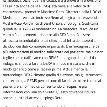
la metodica DEXA quella indicata, ma a breve è in previsione
l’aggiunta anche della REMS), sta nella sua velocità di
esecuzione», premette Massimo Reta, Direttore della UOC di
Medicina Interna ad indirizzo Reumatologico - interaziendale
Ausl e Aosp Policlinico di Sant'Orsola di Bologna. Sostituirà
quindi la DEXA? «Al momento no. La metodica REMS dà un
esito più velocemente rispetto alla DEXA e può essere
utilizzata in ambulatorio dai clinici, o al letto del paziente,
dandoci dei dati comunque importanti. È un’indagine che dà
più informazioni al medico sullo stato del paziente, ma ciò non
toglie che se dall’esame con REMS emergono dei punti da
indagare, si potrà fare la DEXA in modo mirato anziché in
modo generico come si faceva prima. Attualmente la
metodologia DEXA rimane quella d’elezione, ma gli strumenti
con tecnologia REMS permettono di far risparmiare tempo ai
pazienti e a noi medici, consentendo di acquisire più
informazioni con una sola visita. Questo dovrebbe ridurre
anche le liste di attesa», spiega Reta.