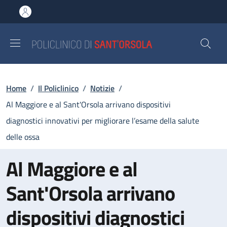
Salta al contenuto principale
Skip to footer content
Briciole di pane
Home
/
Il Policlinico
/
Notizie
/
Al Maggiore e al Sant'Orsola arrivano dispositivi
diagnostici innovativi per migliorare l’esame della salute
delle ossa
Al Maggiore e al
Sant'Orsola arrivano
dispositivi diagnostici