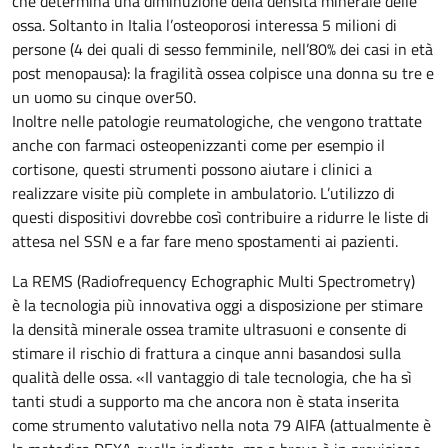
che determina una diminuzione della densità minerale delle
ossa. Soltanto in Italia l’osteoporosi interessa 5 milioni di
persone (4 dei quali di sesso femminile, nell’80% dei casi in età
post menopausa): la fragilità ossea colpisce una donna su tre e
un uomo su cinque over50.
Inoltre nelle patologie reumatologiche, che vengono trattate
anche con farmaci osteopenizzanti come per esempio il
cortisone, questi strumenti possono aiutare i clinici a
realizzare visite più complete in ambulatorio. L’utilizzo di
questi dispositivi dovrebbe così contribuire a ridurre le liste di
attesa nel SSN e a far fare meno spostamenti ai pazienti.
La REMS (Radiofrequency Echographic Multi Spectrometry)
è la tecnologia più innovativa oggi a disposizione per stimare
la densità minerale ossea tramite ultrasuoni e consente di
stimare il rischio di frattura a cinque anni basandosi sulla
qualità delle ossa. «Il vantaggio di tale tecnologia, che ha sì
tanti studi a supporto ma che ancora non è stata inserita
come strumento valutativo nella nota 79 AIFA (attualmente è