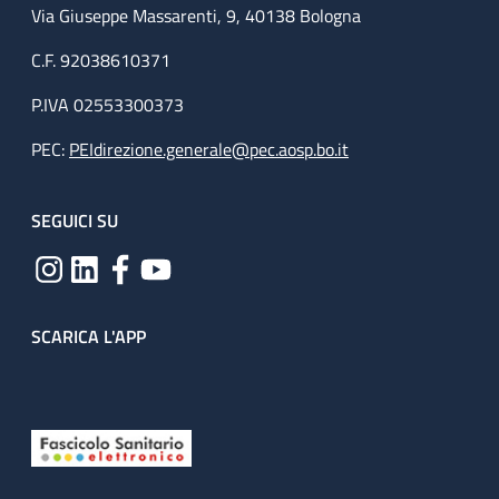
Via Giuseppe Massarenti, 9, 40138 Bologna
C.F. 92038610371
P.IVA 02553300373
PEC:
PEIdirezione.generale@pec.aosp.bo.it
SEGUICI SU
SCARICA L'APP