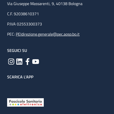
Via Giuseppe Massarenti, 9, 40138 Bologna
C.F. 92038610371
P.IVA 02553300373
PEC:
PEIdirezione.generale@pec.aosp.bo.it
SEGUICI SU
SCARICA L'APP