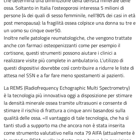
che determina una diminuzione della densità minerale delle
ossa. Soltanto in Italia l’osteoporosi interessa 5 milioni di
persone (4 dei quali di sesso femminile, nell’80% dei casi in età
post menopausa): la fragilità ossea colpisce una donna su tre e
un uomo su cinque over50.
Inoltre nelle patologie reumatologiche, che vengono trattate
anche con farmaci osteopenizzanti come per esempio il
cortisone, questi strumenti possono aiutare i clinici a
realizzare visite più complete in ambulatorio. L’utilizzo di
questi dispositivi dovrebbe così contribuire a ridurre le liste di
attesa nel SSN e a far fare meno spostamenti ai pazienti.
La REMS (Radiofrequency Echographic Multi Spectrometry)
è la tecnologia più innovativa oggi a disposizione per stimare
la densità minerale ossea tramite ultrasuoni e consente di
stimare il rischio di frattura a cinque anni basandosi sulla
qualità delle ossa. «Il vantaggio di tale tecnologia, che ha sì
tanti studi a supporto ma che ancora non è stata inserita
come strumento valutativo nella nota 79 AIFA (attualmente è