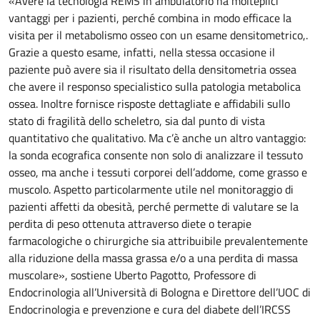
«Avere la tecnologia REMS in ambulatorio ha molteplici
vantaggi per i pazienti, perché combina in modo efficace la
visita per il metabolismo osseo con un esame densitometrico,.
Grazie a questo esame, infatti, nella stessa occasione il
paziente può avere sia il risultato della densitometria ossea
che avere il responso specialistico sulla patologia metabolica
ossea. Inoltre fornisce risposte dettagliate e affidabili sullo
stato di fragilità dello scheletro, sia dal punto di vista
quantitativo che qualitativo. Ma c’è anche un altro vantaggio:
la sonda ecografica consente non solo di analizzare il tessuto
osseo, ma anche i tessuti corporei dell’addome, come grasso e
muscolo. Aspetto particolarmente utile nel monitoraggio di
pazienti affetti da obesità, perché permette di valutare se la
perdita di peso ottenuta attraverso diete o terapie
farmacologiche o chirurgiche sia attribuibile prevalentemente
alla riduzione della massa grassa e/o a una perdita di massa
muscolare», sostiene Uberto Pagotto, Professore di
Endocrinologia all’Università di Bologna e Direttore dell’UOC di
Endocrinologia e prevenzione e cura del diabete dell’IRCSS