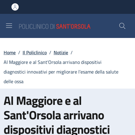
Salta al contenuto principale
Skip to footer content
Briciole di pane
Home
/
Il Policlinico
/
Notizie
/
Al Maggiore e al Sant'Orsola arrivano dispositivi
diagnostici innovativi per migliorare l’esame della salute
delle ossa
Al Maggiore e al
Sant'Orsola arrivano
dispositivi diagnostici