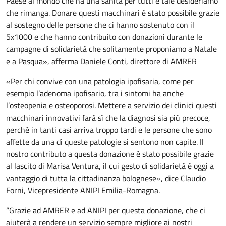
Paese al mondo che ha una sanità per tutti e tale desideriamo
che rimanga. Donare questi macchinari è stato possibile grazie
al sostegno delle persone che ci hanno sostenuto con il
5x1000 e che hanno contribuito con donazioni durante le
campagne di solidarietà che solitamente proponiamo a Natale
e a Pasqua», afferma Daniele Conti, direttore di AMRER
«Per chi convive con una patologia ipofisaria, come per
esempio l’adenoma ipofisario, tra i sintomi ha anche
l’osteopenia e osteoporosi. Mettere a servizio dei clinici questi
macchinari innovativi farà sì che la diagnosi sia più precoce,
perché in tanti casi arriva troppo tardi e le persone che sono
affette da una di queste patologie si sentono non capite. Il
nostro contributo a questa donazione è stato possibile grazie
al lascito di Marisa Ventura, il cui gesto di solidarietà è oggi a
vantaggio di tutta la cittadinanza bolognese», dice Claudio
Forni, Vicepresidente ANIPI Emilia-Romagna.
“Grazie ad AMRER e ad ANIPI per questa donazione, che ci
aiuterà a rendere un servizio sempre migliore ai nostri