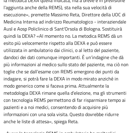
la metodica DEXA quella indicata, ma a breve è in previsione
l’aggiunta anche della REMS), sta nella sua velocità di
esecuzione», premette Massimo Reta, Direttore della UOC di
Medicina Interna ad indirizzo Reumatologico - interaziendale
Ausl e Aosp Policlinico di Sant'Orsola di Bologna. Sostituirà
quindi la DEXA? «Al momento no. La metodica REMS dà un
esito più velocemente rispetto alla DEXA e può essere
utilizzata in ambulatorio dai clinici, o al letto del paziente,
dandoci dei dati comunque importanti. È un’indagine che dà
più informazioni al medico sullo stato del paziente, ma ciò non
toglie che se dall’esame con REMS emergono dei punti da
indagare, si potrà fare la DEXA in modo mirato anziché in
modo generico come si faceva prima. Attualmente la
metodologia DEXA rimane quella d’elezione, ma gli strumenti
con tecnologia REMS permettono di far risparmiare tempo ai
pazienti e a noi medici, consentendo di acquisire più
informazioni con una sola visita. Questo dovrebbe ridurre
anche le liste di attesa», spiega Reta.