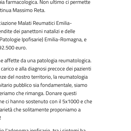
pia farmacologica. Non ultimo ci permette
ontinua Massimo Reta.
ciazione Malati Reumatici Emilia-
ndite dei panettoni natalizi e delle
 Patologie Ipofisarie) Emilia-Romagna, e
 92.500 euro.
e affette da una patologia reumatologica.
 carico e alla diagnosi precoce dei pazienti
ze del nostro territorio, la reumatologia
itario pubblico sia fondamentale, siamo
ideriamo che rimanga. Donare questi
che ci hanno sostenuto con il 5x1000 e che
darietà che solitamente proponiamo a
R
o l’adenoma ipofisario, tra i sintomi ha