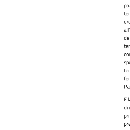
pa
te
e/
al
de
te
co
sp
te
fe
Pa
E 
di
pr
pr