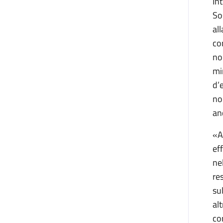
In
So
al
co
no
mi
d’
no
an
«A
ef
ne
re
su
al
co