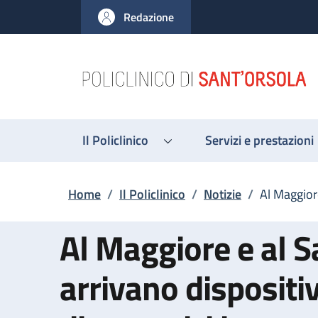
Salta al contenuto principale
Skip to footer content
Redazione
Il Policlinico
Servizi e prestazioni
Briciole di pane
Home
/
Il Policlinico
/
Notizie
/
Al Maggiore
Al Maggiore e al S
arrivano dispositiv