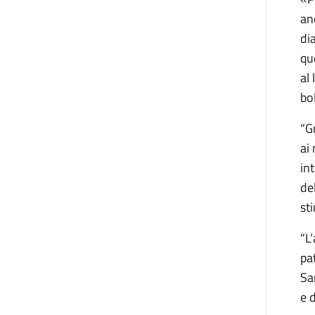
an
di
qu
al 
bo
“G
ai
in
de
st
“L
pa
Sa
e 