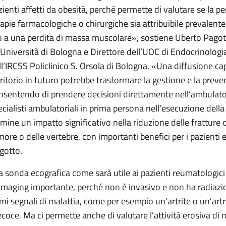
zienti affetti da obesità, perché permette di valutare se la p
rapie farmacologiche o chirurgiche sia attribuibile prevalen
o a una perdita di massa muscolare», sostiene Uberto Pagot
l’Università di Bologna e Direttore dell’UOC di Endocrinologi
ll’IRCSS Policlinico S. Orsola di Bologna. «Una diffusione capi
rritorio in futuro potrebbe trasformare la gestione e la preve
nsentendo di prendere decisioni direttamente nell’ambulatori
ecialisti ambulatoriali in prima persona nell’esecuzione del
rmine un impatto significativo nella riduzione delle fratture
more o delle vertebre, con importanti benefici per i pazienti 
gotto.
la sonda ecografica come sarà utile ai pazienti reumatologici
 imaging importante, perché non è invasivo e non ha radiazion
imi segnali di malattia, come per esempio un’artrite o un’artr
ecoce. Ma ci permette anche di valutare l’attività erosiva di ma