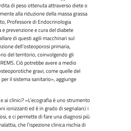
erdita di peso ottenuta attraverso diete o
temente alla riduzione della massa grassa
to, Professore di Endocrinologia
a e prevenzione e cura del diabete
llare di questi agili macchinari sul
nzione dell’osteoporosi primaria,
o del territorio, coinvolgendo gli
la REMS. Ciò potrebbe avere a medio
 osteoporotiche gravi, come quelle del
e per il sistema sanitario», aggiunge
 e ai clinici? «L’ecografia è uno strumento
i ionizzanti ed è in grado di segnalarci i
osi, e ci permette di fare una diagnosi più
lattia, che l’ispezione clinica rischia di