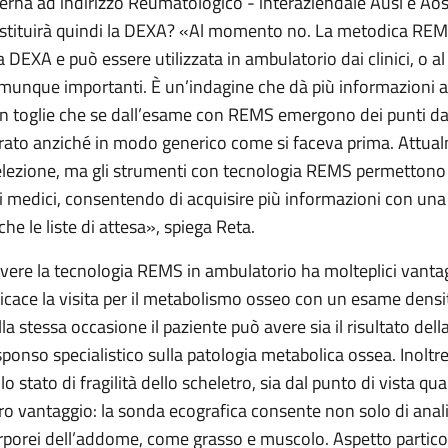
terna ad indirizzo Reumatologico - interaziendale Ausl e Aosp
stituirà quindi la DEXA? «Al momento no. La metodica REMS
la DEXA e può essere utilizzata in ambulatorio dai clinici, o al
munque importanti. È un’indagine che dà più informazioni al
n toglie che se dall’esame con REMS emergono dei punti da 
rato anziché in modo generico come si faceva prima. Attua
elezione, ma gli strumenti con tecnologia REMS permettono d
i medici, consentendo di acquisire più informazioni con una 
che le liste di attesa», spiega Reta.
vere la tecnologia REMS in ambulatorio ha molteplici vantag
ficace la visita per il metabolismo osseo con un esame densit
lla stessa occasione il paziente può avere sia il risultato del
sponso specialistico sulla patologia metabolica ossea. Inoltre 
llo stato di fragilità dello scheletro, sia dal punto di vista q
tro vantaggio: la sonda ecografica consente non solo di anali
rporei dell’addome, come grasso e muscolo. Aspetto partico