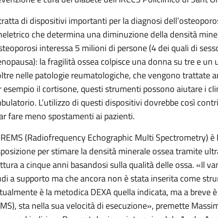
 tratta di dispositivi importanti per la diagnosi dell’osteopor
heletrico che determina una diminuzione della densità mineral
osteoporosi interessa 5 milioni di persone (4 dei quali di sess
nopausa): la fragilità ossea colpisce una donna su tre e un
oltre nelle patologie reumatologiche, che vengono trattate
r esempio il cortisone, questi strumenti possono aiutare i clin
bulatorio. L’utilizzo di questi dispositivi dovrebbe così contri
far fare meno spostamenti ai pazienti.
 REMS (Radiofrequency Echographic Multi Spectrometry) è la
sposizione per stimare la densità minerale ossea tramite ultra
attura a cinque anni basandosi sulla qualità delle ossa. «Il van
udi a supporto ma che ancora non è stata inserita come stru
ttualmente è la metodica DEXA quella indicata, ma a breve è 
MS), sta nella sua velocità di esecuzione», premette Massim