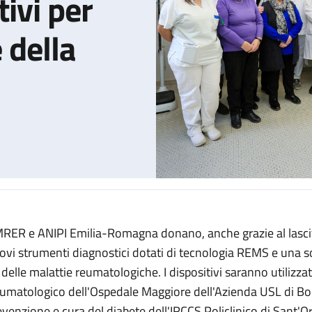
ivi per
 della
RER e ANIPI Emilia-Romagna donano, anche grazie al lascit
ola arrivano dispositivi diagnostici innovativi per migliorare l’es
ovi strumenti diagnostici dotati di tecnologia REMS e una so
 delle malattie reumatologiche. I dispositivi saranno utilizzat
umatologico dell'Ospedale Maggiore dell'Azienda USL di Bol
evenzione e cura del diabete dell'IRCCS Policlinico di Sant'O