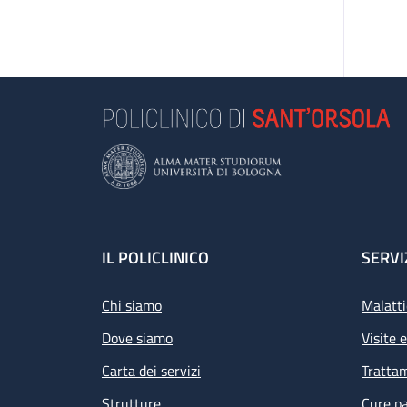
Footer
IL POLICLINICO
SERVI
Chi siamo
Malatti
Dove siamo
Visite 
Carta dei servizi
Tratta
Strutture
Cure pa