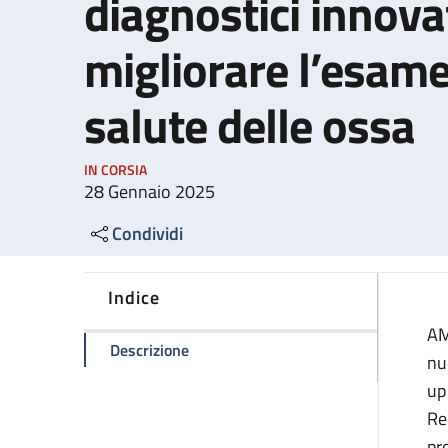
diagnostici innovat
migliorare l’esame
salute delle ossa
IN CORSIA
28 Gennaio 2025
Condividi
Indice
AM
della pagina Al Maggiore e al Sant'Ors
Descrizione
nu
up
Re
pr