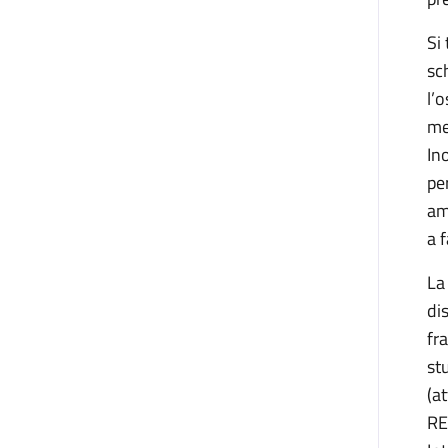
Si
sc
l’
me
In
pe
am
a 
La
di
fr
st
(a
RE