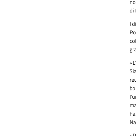
no
di
I 
Ro
co
gr
«L
Si
re
bo
l’
ma
ha
Na
«P