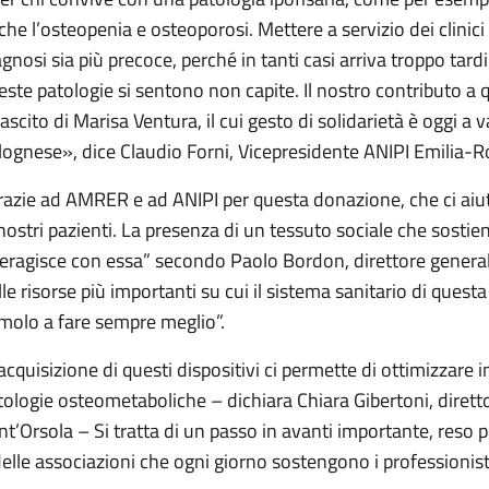
che l’osteopenia e osteoporosi. Mettere a servizio dei clinici 
agnosi sia più precoce, perché in tanti casi arriva troppo tar
este patologie si sentono non capite. Il nostro contributo a 
lascito di Marisa Ventura, il cui gesto di solidarietà è oggi a 
lognese», dice Claudio Forni, Vicepresidente ANIPI Emilia-
razie ad AMRER e ad ANIPI per questa donazione, che ci aiut
 nostri pazienti. La presenza di un tessuto sociale che sostien
teragisce con essa” secondo Paolo Bordon, direttore genera
lle risorse più importanti su cui il sistema sanitario di ques
imolo a fare sempre meglio”.
’acquisizione di questi dispositivi ci permette di ottimizzare i
tologie osteometaboliche – dichiara Chiara Gibertoni, diretto
nt’Orsola – Si tratta di un passo in avanti importante, reso po
delle associazioni che ogni giorno sostengono i professionisti