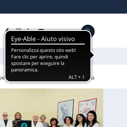
Facebook
Instagram
Linkedin
YouTube
Cerca
Sostienici
per migliorare l’esame della salute delle ossa