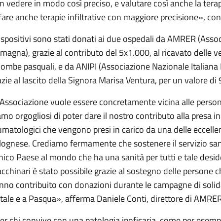
n vedere in modo così preciso, e valutare così anche la tera
 fare anche terapie infiltrative con maggiore precisione», c
dispositivi sono stati donati ai due ospedali da AMRER (Asso
magna), grazie al contributo del 5x1.000, al ricavato delle ve
lombe pasquali, e da ANIPI (Associazione Nazionale Italiana
azie al lascito della Signora Marisa Ventura, per un valore di
’Associazione vuole essere concretamente vicina alle person
amo orgogliosi di poter dare il nostro contributo alla presa in
umatologici che vengono presi in carico da una delle eccellen
lognese. Crediamo fermamente che sostenere il servizio san
unico Paese al mondo che ha una sanità per tutti e tale des
cchinari è stato possibile grazie al sostegno delle persone 
nno contribuito con donazioni durante le campagne di soli
tale e a Pasqua», afferma Daniele Conti, direttore di AMRE
er chi convive con una patologia ipofisaria, come per esempi