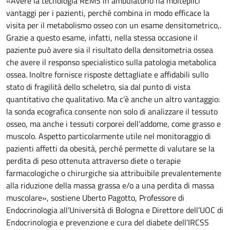
«Avere la tecnologia REMS in ambulatorio ha molteplici
vantaggi per i pazienti, perché combina in modo efficace la
visita per il metabolismo osseo con un esame densitometrico,.
Grazie a questo esame, infatti, nella stessa occasione il
paziente può avere sia il risultato della densitometria ossea
che avere il responso specialistico sulla patologia metabolica
ossea. Inoltre fornisce risposte dettagliate e affidabili sullo
stato di fragilità dello scheletro, sia dal punto di vista
quantitativo che qualitativo. Ma c’è anche un altro vantaggio:
la sonda ecografica consente non solo di analizzare il tessuto
osseo, ma anche i tessuti corporei dell’addome, come grasso e
muscolo. Aspetto particolarmente utile nel monitoraggio di
pazienti affetti da obesità, perché permette di valutare se la
perdita di peso ottenuta attraverso diete o terapie
farmacologiche o chirurgiche sia attribuibile prevalentemente
alla riduzione della massa grassa e/o a una perdita di massa
muscolare», sostiene Uberto Pagotto, Professore di
Endocrinologia all’Università di Bologna e Direttore dell’UOC di
Endocrinologia e prevenzione e cura del diabete dell’IRCSS