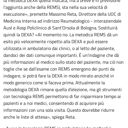
la metodica DEXA quella indicata, ma a breve è in previsione
l’aggiunta anche della REMS), sta nella sua velocità di
esecuzione», premette Massimo Reta, Direttore della UOC di
Medicina Interna ad indirizzo Reumatologico - interaziendale
Ausl e Aosp Policlinico di Sant'Orsola di Bologna. Sostituirà
quindi la DEXA? «Al momento no. La metodica REMS dà un
esito più velocemente rispetto alla DEXA e può essere
utilizzata in ambulatorio dai clinici, o al letto del paziente,
dandoci dei dati comunque importanti. È un’indagine che dà
più informazioni al medico sullo stato del paziente, ma ciò non
toglie che se dall’esame con REMS emergono dei punti da
indagare, si potrà fare la DEXA in modo mirato anziché in
modo generico come si faceva prima. Attualmente la
metodologia DEXA rimane quella d’elezione, ma gli strumenti
con tecnologia REMS permettono di far risparmiare tempo ai
pazienti e a noi medici, consentendo di acquisire più
informazioni con una sola visita. Questo dovrebbe ridurre
anche le liste di attesa», spiega Reta.