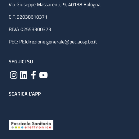
Via Giuseppe Massarenti, 9, 40138 Bologna
C.F. 92038610371
P.IVA 02553300373
PEC:
PEIdirezione.generale@pec.aosp.bo.it
SEGUICI SU
SCARICA L'APP