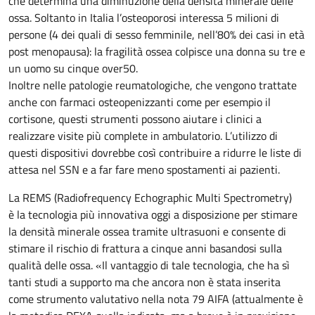
che determina una diminuzione della densità minerale delle
ossa. Soltanto in Italia l’osteoporosi interessa 5 milioni di
persone (4 dei quali di sesso femminile, nell’80% dei casi in età
post menopausa): la fragilità ossea colpisce una donna su tre e
un uomo su cinque over50.
Inoltre nelle patologie reumatologiche, che vengono trattate
anche con farmaci osteopenizzanti come per esempio il
cortisone, questi strumenti possono aiutare i clinici a
realizzare visite più complete in ambulatorio. L’utilizzo di
questi dispositivi dovrebbe così contribuire a ridurre le liste di
attesa nel SSN e a far fare meno spostamenti ai pazienti.
La REMS (Radiofrequency Echographic Multi Spectrometry)
è la tecnologia più innovativa oggi a disposizione per stimare
la densità minerale ossea tramite ultrasuoni e consente di
stimare il rischio di frattura a cinque anni basandosi sulla
qualità delle ossa. «Il vantaggio di tale tecnologia, che ha sì
tanti studi a supporto ma che ancora non è stata inserita
come strumento valutativo nella nota 79 AIFA (attualmente è