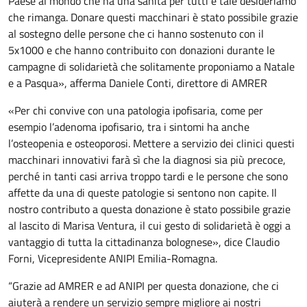
Paese al mondo che ha una sanità per tutti e tale desideriamo
che rimanga. Donare questi macchinari è stato possibile grazie
al sostegno delle persone che ci hanno sostenuto con il
5x1000 e che hanno contribuito con donazioni durante le
campagne di solidarietà che solitamente proponiamo a Natale
e a Pasqua», afferma Daniele Conti, direttore di AMRER
«Per chi convive con una patologia ipofisaria, come per
esempio l’adenoma ipofisario, tra i sintomi ha anche
l’osteopenia e osteoporosi. Mettere a servizio dei clinici questi
macchinari innovativi farà sì che la diagnosi sia più precoce,
perché in tanti casi arriva troppo tardi e le persone che sono
affette da una di queste patologie si sentono non capite. Il
nostro contributo a questa donazione è stato possibile grazie
al lascito di Marisa Ventura, il cui gesto di solidarietà è oggi a
vantaggio di tutta la cittadinanza bolognese», dice Claudio
Forni, Vicepresidente ANIPI Emilia-Romagna.
“Grazie ad AMRER e ad ANIPI per questa donazione, che ci
aiuterà a rendere un servizio sempre migliore ai nostri