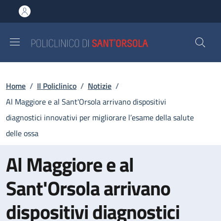
Salta al contenuto principale
Skip to footer content
Briciole di pane
Home
/
Il Policlinico
/
Notizie
/
Al Maggiore e al Sant'Orsola arrivano dispositivi
diagnostici innovativi per migliorare l’esame della salute
delle ossa
Al Maggiore e al
Sant'Orsola arrivano
dispositivi diagnostici