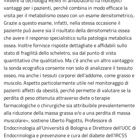
«Avere la tecnologia REMS in ambulatorio ha molteplici
vantaggi per i pazienti, perché combina in modo efficace la
visita per il metabolismo osseo con un esame densitometrico,.
Grazie a questo esame, infatti, nella stessa occasione il
paziente può avere sia il risultato della densitometria ossea
che avere il responso specialistico sulla patologia metabolica
ossea. Inoltre fornisce risposte dettagliate e affidabili sullo
stato di fragilità dello scheletro, sia dal punto di vista
quantitativo che qualitativo. Ma c’è anche un altro vantaggio:
la sonda ecografica consente non solo di analizzare il tessuto
osseo, ma anche i tessuti corporei dell’addome, come grasso e
muscolo. Aspetto particolarmente utile nel monitoraggio di
pazienti affetti da obesità, perché permette di valutare se la
perdita di peso ottenuta attraverso diete o terapie
farmacologiche o chirurgiche sia attribuibile prevalentemente
alla riduzione della massa grassa e/o a una perdita di massa
muscolare», sostiene Uberto Pagotto, Professore di
Endocrinologia all’Università di Bologna e Direttore dell’UOC di
Endocrinologia e prevenzione e cura del diabete dell’IRCSS