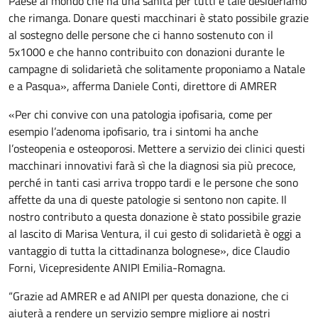
Paese al mondo che ha una sanità per tutti e tale desideriamo
che rimanga. Donare questi macchinari è stato possibile grazie
al sostegno delle persone che ci hanno sostenuto con il
5x1000 e che hanno contribuito con donazioni durante le
campagne di solidarietà che solitamente proponiamo a Natale
e a Pasqua», afferma Daniele Conti, direttore di AMRER
«Per chi convive con una patologia ipofisaria, come per
esempio l’adenoma ipofisario, tra i sintomi ha anche
l’osteopenia e osteoporosi. Mettere a servizio dei clinici questi
macchinari innovativi farà sì che la diagnosi sia più precoce,
perché in tanti casi arriva troppo tardi e le persone che sono
affette da una di queste patologie si sentono non capite. Il
nostro contributo a questa donazione è stato possibile grazie
al lascito di Marisa Ventura, il cui gesto di solidarietà è oggi a
vantaggio di tutta la cittadinanza bolognese», dice Claudio
Forni, Vicepresidente ANIPI Emilia-Romagna.
“Grazie ad AMRER e ad ANIPI per questa donazione, che ci
aiuterà a rendere un servizio sempre migliore ai nostri