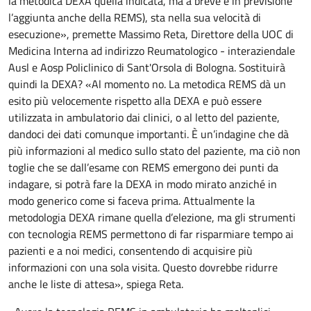
la metodica DEXA quella indicata, ma a breve è in previsione
l’aggiunta anche della REMS), sta nella sua velocità di
esecuzione», premette Massimo Reta, Direttore della UOC di
Medicina Interna ad indirizzo Reumatologico - interaziendale
Ausl e Aosp Policlinico di Sant'Orsola di Bologna. Sostituirà
quindi la DEXA? «Al momento no. La metodica REMS dà un
esito più velocemente rispetto alla DEXA e può essere
utilizzata in ambulatorio dai clinici, o al letto del paziente,
dandoci dei dati comunque importanti. È un’indagine che dà
più informazioni al medico sullo stato del paziente, ma ciò non
toglie che se dall’esame con REMS emergono dei punti da
indagare, si potrà fare la DEXA in modo mirato anziché in
modo generico come si faceva prima. Attualmente la
metodologia DEXA rimane quella d’elezione, ma gli strumenti
con tecnologia REMS permettono di far risparmiare tempo ai
pazienti e a noi medici, consentendo di acquisire più
informazioni con una sola visita. Questo dovrebbe ridurre
anche le liste di attesa», spiega Reta.