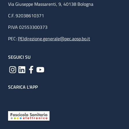
Via Giuseppe Massarenti, 9, 40138 Bologna
C.F. 92038610371
P.IVA 02553300373
PEC:
PEIdirezione.generale@pec.aosp.bo.it
SEGUICI SU
SCARICA L'APP