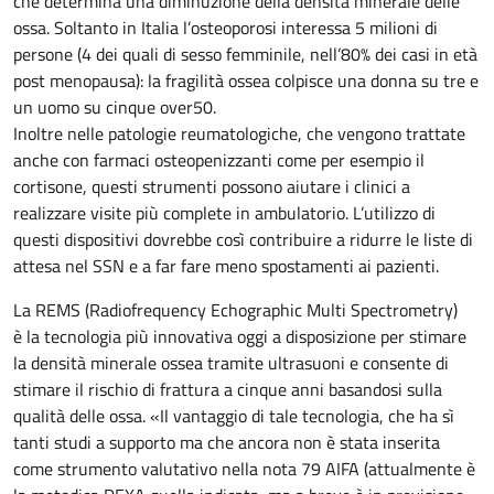
che determina una diminuzione della densità minerale delle
ossa. Soltanto in Italia l’osteoporosi interessa 5 milioni di
persone (4 dei quali di sesso femminile, nell’80% dei casi in età
post menopausa): la fragilità ossea colpisce una donna su tre e
un uomo su cinque over50.
Inoltre nelle patologie reumatologiche, che vengono trattate
anche con farmaci osteopenizzanti come per esempio il
cortisone, questi strumenti possono aiutare i clinici a
realizzare visite più complete in ambulatorio. L’utilizzo di
questi dispositivi dovrebbe così contribuire a ridurre le liste di
attesa nel SSN e a far fare meno spostamenti ai pazienti.
La REMS (Radiofrequency Echographic Multi Spectrometry)
è la tecnologia più innovativa oggi a disposizione per stimare
la densità minerale ossea tramite ultrasuoni e consente di
stimare il rischio di frattura a cinque anni basandosi sulla
qualità delle ossa. «Il vantaggio di tale tecnologia, che ha sì
tanti studi a supporto ma che ancora non è stata inserita
come strumento valutativo nella nota 79 AIFA (attualmente è