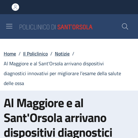
Salta al contenuto principale
Skip to footer content
Briciole di pane
Home
/
Il Policlinico
/
Notizie
/
Al Maggiore e al Sant'Orsola arrivano dispositivi
diagnostici innovativi per migliorare l’esame della salute
delle ossa
Al Maggiore e al
Sant'Orsola arrivano
dispositivi diagnostici