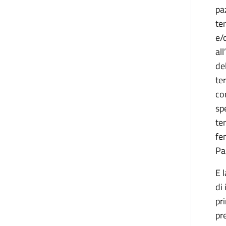
pa
te
e/
al
de
te
co
sp
te
fe
Pa
E 
di
pr
pr