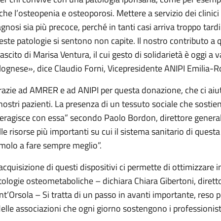
che l’osteopenia e osteoporosi. Mettere a servizio dei clinici 
agnosi sia più precoce, perché in tanti casi arriva troppo tar
este patologie si sentono non capite. Il nostro contributo a 
lascito di Marisa Ventura, il cui gesto di solidarietà è oggi a 
lognese», dice Claudio Forni, Vicepresidente ANIPI Emilia-
razie ad AMRER e ad ANIPI per questa donazione, che ci aiut
 nostri pazienti. La presenza di un tessuto sociale che sostien
teragisce con essa” secondo Paolo Bordon, direttore genera
lle risorse più importanti su cui il sistema sanitario di ques
imolo a fare sempre meglio”.
’acquisizione di questi dispositivi ci permette di ottimizzare i
tologie osteometaboliche – dichiara Chiara Gibertoni, diretto
nt’Orsola – Si tratta di un passo in avanti importante, reso po
delle associazioni che ogni giorno sostengono i professionisti