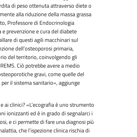
erdita di peso ottenuta attraverso diete o
temente alla riduzione della massa grassa
to, Professore di Endocrinologia
a e prevenzione e cura del diabete
llare di questi agili macchinari sul
nzione dell’osteoporosi primaria,
o del territorio, coinvolgendo gli
la REMS. Ciò potrebbe avere a medio
 osteoporotiche gravi, come quelle del
e per il sistema sanitario», aggiunge
 e ai clinici? «L’ecografia è uno strumento
i ionizzanti ed è in grado di segnalarci i
osi, e ci permette di fare una diagnosi più
lattia, che l’ispezione clinica rischia di