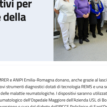
ivi per
 della
RER e ANIPI Emilia-Romagna donano, anche grazie al lascit
ola arrivano dispositivi diagnostici innovativi per migliorare l’es
ovi strumenti diagnostici dotati di tecnologia REMS e una so
 delle malattie reumatologiche. I dispositivi saranno utilizzat
umatologico dell'Ospedale Maggiore dell'Azienda USL di Bol
evenzione e cura del diabete dell'IRCCS Policlinico di Sant'O