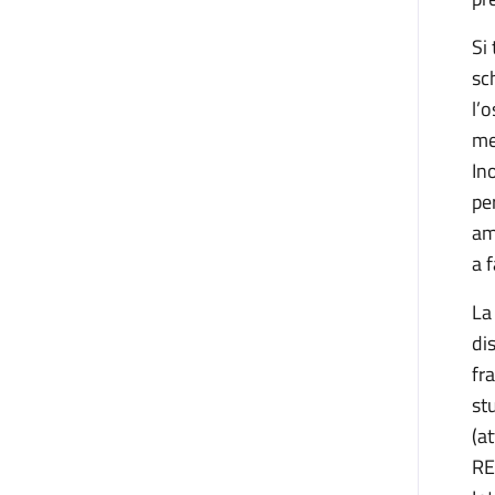
Si
sc
l’
me
In
pe
am
a 
La
di
fr
st
(a
RE