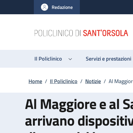
Salta al contenuto principale
Skip to footer content
Redazione
Il Policlinico
Servizi e prestazioni
Briciole di pane
Home
/
Il Policlinico
/
Notizie
/
Al Maggiore
Al Maggiore e al S
arrivano dispositiv