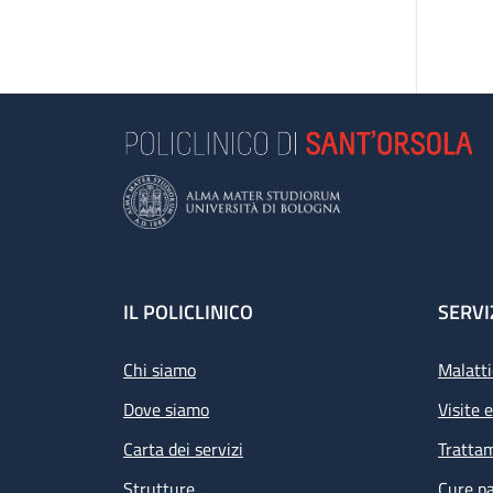
Footer
IL POLICLINICO
SERVI
Chi siamo
Malatti
Dove siamo
Visite 
Carta dei servizi
Tratta
Strutture
Cure pa