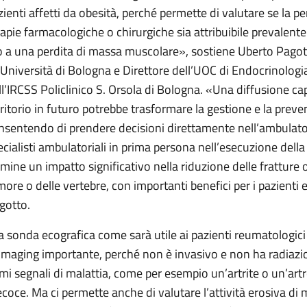
zienti affetti da obesità, perché permette di valutare se la p
rapie farmacologiche o chirurgiche sia attribuibile prevalen
o a una perdita di massa muscolare», sostiene Uberto Pagot
l’Università di Bologna e Direttore dell’UOC di Endocrinologi
ll’IRCSS Policlinico S. Orsola di Bologna. «Una diffusione capi
rritorio in futuro potrebbe trasformare la gestione e la preve
nsentendo di prendere decisioni direttamente nell’ambulatori
ecialisti ambulatoriali in prima persona nell’esecuzione del
rmine un impatto significativo nella riduzione delle fratture
more o delle vertebre, con importanti benefici per i pazienti 
gotto.
la sonda ecografica come sarà utile ai pazienti reumatologici
 imaging importante, perché non è invasivo e non ha radiazion
imi segnali di malattia, come per esempio un’artrite o un’artr
ecoce. Ma ci permette anche di valutare l’attività erosiva di ma