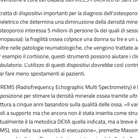
 tratta di dispositivi importanti per la diagnosi dell’osteopor
heletrico che determina una diminuzione della densità mineral
osteoporosi interessa 5 milioni di persone (4 dei quali di sess
nopausa): la fragilità ossea colpisce una donna su tre e un
oltre nelle patologie reumatologiche, che vengono trattate
r esempio il cortisone, questi strumenti possono aiutare i clin
bulatorio. L’utilizzo di questi dispositivi dovrebbe così contri
far fare meno spostamenti ai pazienti.
 REMS (Radiofrequency Echographic Multi Spectrometry) è la
sposizione per stimare la densità minerale ossea tramite ultra
attura a cinque anni basandosi sulla qualità delle ossa. «Il van
udi a supporto ma che ancora non è stata inserita come stru
ttualmente è la metodica DEXA quella indicata, ma a breve è 
MS), sta nella sua velocità di esecuzione», premette Massim