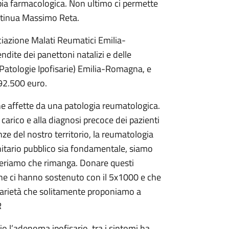
pia farmacologica. Non ultimo ci permette
ontinua Massimo Reta.
ciazione Malati Reumatici Emilia-
ndite dei panettoni natalizi e delle
 Patologie Ipofisarie) Emilia-Romagna, e
 92.500 euro.
e affette da una patologia reumatologica.
 carico e alla diagnosi precoce dei pazienti
ze del nostro territorio, la reumatologia
itario pubblico sia fondamentale, siamo
ideriamo che rimanga. Donare questi
che ci hanno sostenuto con il 5x1000 e che
darietà che solitamente proponiamo a
R
o l’adenoma ipofisario, tra i sintomi ha