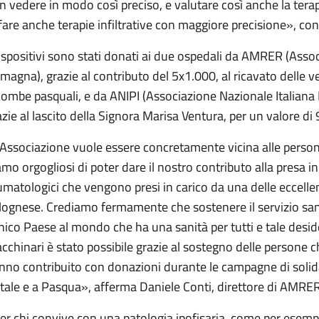
n vedere in modo così preciso, e valutare così anche la tera
 fare anche terapie infiltrative con maggiore precisione», c
dispositivi sono stati donati ai due ospedali da AMRER (Asso
magna), grazie al contributo del 5x1.000, al ricavato delle ve
lombe pasquali, e da ANIPI (Associazione Nazionale Italiana
azie al lascito della Signora Marisa Ventura, per un valore di
’Associazione vuole essere concretamente vicina alle person
amo orgogliosi di poter dare il nostro contributo alla presa in
umatologici che vengono presi in carico da una delle eccellen
lognese. Crediamo fermamente che sostenere il servizio san
unico Paese al mondo che ha una sanità per tutti e tale des
cchinari è stato possibile grazie al sostegno delle persone 
nno contribuito con donazioni durante le campagne di soli
tale e a Pasqua», afferma Daniele Conti, direttore di AMRE
er chi convive con una patologia ipofisaria, come per esempi