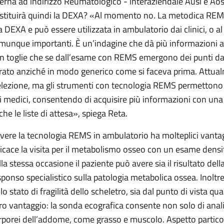
terna ad indirizzo Reumatologico - interaziendale Ausl e Aosp
stituirà quindi la DEXA? «Al momento no. La metodica REMS
la DEXA e può essere utilizzata in ambulatorio dai clinici, o al
munque importanti. È un’indagine che dà più informazioni al
n toglie che se dall’esame con REMS emergono dei punti da 
rato anziché in modo generico come si faceva prima. Attua
elezione, ma gli strumenti con tecnologia REMS permettono d
i medici, consentendo di acquisire più informazioni con una 
che le liste di attesa», spiega Reta.
vere la tecnologia REMS in ambulatorio ha molteplici vantag
ficace la visita per il metabolismo osseo con un esame densit
lla stessa occasione il paziente può avere sia il risultato del
sponso specialistico sulla patologia metabolica ossea. Inoltre 
llo stato di fragilità dello scheletro, sia dal punto di vista q
tro vantaggio: la sonda ecografica consente non solo di anali
rporei dell’addome, come grasso e muscolo. Aspetto partico