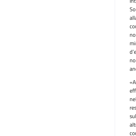
In
So
al
co
no
mi
d’
no
an
«A
ef
ne
re
su
al
co