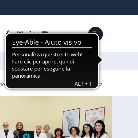
Facebook
Instagram
Linkedin
YouTube
Cerca
Sostienici
per migliorare l’esame della salute delle ossa