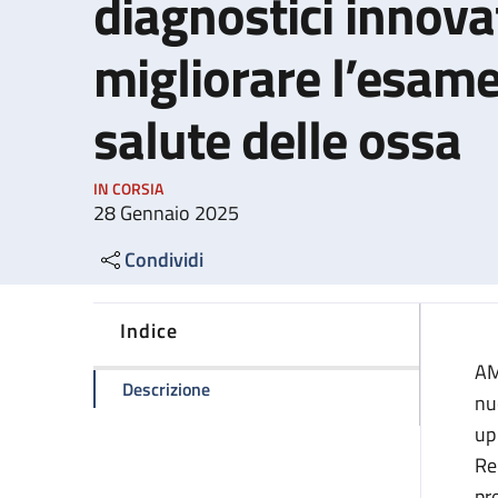
diagnostici innovat
migliorare l’esame
salute delle ossa
IN CORSIA
28 Gennaio 2025
Condividi
Indice
AM
della pagina Al Maggiore e al Sant'Ors
Descrizione
nu
up
Re
pr