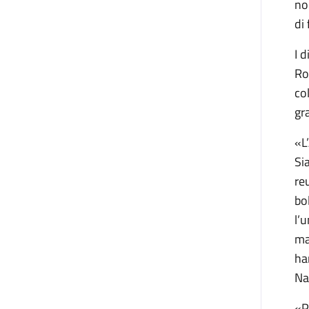
no
di
I 
Ro
co
gr
«L
Si
re
bo
l’
ma
ha
Na
«P