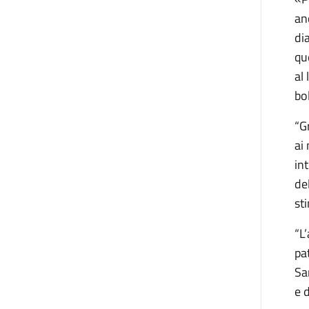
an
di
qu
al 
bo
“G
ai
in
de
st
“L
pa
Sa
e 