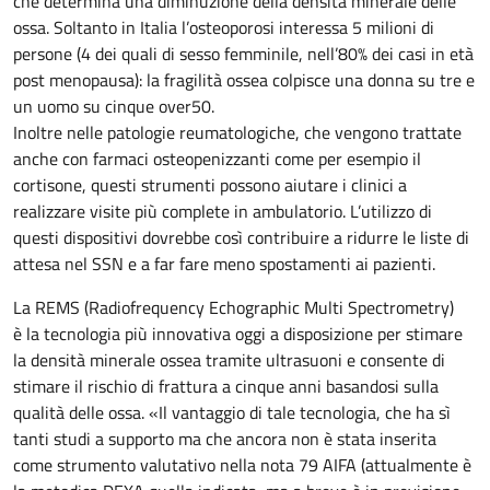
che determina una diminuzione della densità minerale delle
ossa. Soltanto in Italia l’osteoporosi interessa 5 milioni di
persone (4 dei quali di sesso femminile, nell’80% dei casi in età
post menopausa): la fragilità ossea colpisce una donna su tre e
un uomo su cinque over50.
Inoltre nelle patologie reumatologiche, che vengono trattate
anche con farmaci osteopenizzanti come per esempio il
cortisone, questi strumenti possono aiutare i clinici a
realizzare visite più complete in ambulatorio. L’utilizzo di
questi dispositivi dovrebbe così contribuire a ridurre le liste di
attesa nel SSN e a far fare meno spostamenti ai pazienti.
La REMS (Radiofrequency Echographic Multi Spectrometry)
è la tecnologia più innovativa oggi a disposizione per stimare
la densità minerale ossea tramite ultrasuoni e consente di
stimare il rischio di frattura a cinque anni basandosi sulla
qualità delle ossa. «Il vantaggio di tale tecnologia, che ha sì
tanti studi a supporto ma che ancora non è stata inserita
come strumento valutativo nella nota 79 AIFA (attualmente è