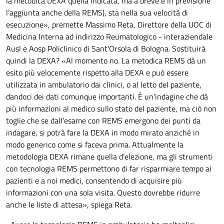
la metodica DEXA quella indicata, ma a breve è in previsione
l’aggiunta anche della REMS), sta nella sua velocità di
esecuzione», premette Massimo Reta, Direttore della UOC di
Medicina Interna ad indirizzo Reumatologico - interaziendale
Ausl e Aosp Policlinico di Sant'Orsola di Bologna. Sostituirà
quindi la DEXA? «Al momento no. La metodica REMS dà un
esito più velocemente rispetto alla DEXA e può essere
utilizzata in ambulatorio dai clinici, o al letto del paziente,
dandoci dei dati comunque importanti. È un’indagine che dà
più informazioni al medico sullo stato del paziente, ma ciò non
toglie che se dall’esame con REMS emergono dei punti da
indagare, si potrà fare la DEXA in modo mirato anziché in
modo generico come si faceva prima. Attualmente la
metodologia DEXA rimane quella d’elezione, ma gli strumenti
con tecnologia REMS permettono di far risparmiare tempo ai
pazienti e a noi medici, consentendo di acquisire più
informazioni con una sola visita. Questo dovrebbe ridurre
anche le liste di attesa», spiega Reta.