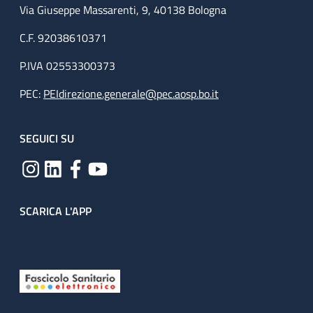
Via Giuseppe Massarenti, 9, 40138 Bologna
C.F. 92038610371
P.IVA 02553300373
PEC:
PEIdirezione.generale@pec.aosp.bo.it
SEGUICI SU
SCARICA L'APP