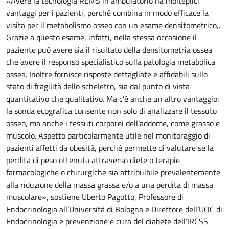
«Avere la tecnologia REMS in ambulatorio ha molteplici
vantaggi per i pazienti, perché combina in modo efficace la
visita per il metabolismo osseo con un esame densitometrico,.
Grazie a questo esame, infatti, nella stessa occasione il
paziente può avere sia il risultato della densitometria ossea
che avere il responso specialistico sulla patologia metabolica
ossea. Inoltre fornisce risposte dettagliate e affidabili sullo
stato di fragilità dello scheletro, sia dal punto di vista
quantitativo che qualitativo. Ma c’è anche un altro vantaggio:
la sonda ecografica consente non solo di analizzare il tessuto
osseo, ma anche i tessuti corporei dell’addome, come grasso e
muscolo. Aspetto particolarmente utile nel monitoraggio di
pazienti affetti da obesità, perché permette di valutare se la
perdita di peso ottenuta attraverso diete o terapie
farmacologiche o chirurgiche sia attribuibile prevalentemente
alla riduzione della massa grassa e/o a una perdita di massa
muscolare», sostiene Uberto Pagotto, Professore di
Endocrinologia all’Università di Bologna e Direttore dell’UOC di
Endocrinologia e prevenzione e cura del diabete dell’IRCSS