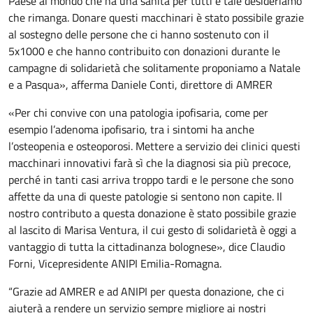
Paese al mondo che ha una sanità per tutti e tale desideriamo
che rimanga. Donare questi macchinari è stato possibile grazie
al sostegno delle persone che ci hanno sostenuto con il
5x1000 e che hanno contribuito con donazioni durante le
campagne di solidarietà che solitamente proponiamo a Natale
e a Pasqua», afferma Daniele Conti, direttore di AMRER
«Per chi convive con una patologia ipofisaria, come per
esempio l’adenoma ipofisario, tra i sintomi ha anche
l’osteopenia e osteoporosi. Mettere a servizio dei clinici questi
macchinari innovativi farà sì che la diagnosi sia più precoce,
perché in tanti casi arriva troppo tardi e le persone che sono
affette da una di queste patologie si sentono non capite. Il
nostro contributo a questa donazione è stato possibile grazie
al lascito di Marisa Ventura, il cui gesto di solidarietà è oggi a
vantaggio di tutta la cittadinanza bolognese», dice Claudio
Forni, Vicepresidente ANIPI Emilia-Romagna.
“Grazie ad AMRER e ad ANIPI per questa donazione, che ci
aiuterà a rendere un servizio sempre migliore ai nostri