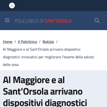
Salta al contenuto principale
Skip to footer content
Briciole di pane
Home
/
Il Policlinico
/
Notizie
/
Al Maggiore e al Sant'Orsola arrivano dispositivi
diagnostici innovativi per migliorare l’esame della salute
delle ossa
Al Maggiore e al
Sant'Orsola arrivano
dispositivi diagnostici