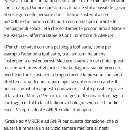
Paese al mondo che ha una sanità per tutti e tale desideriamo
che rimanga. Donare questi macchinari è stato possibile grazie
al sostegno delle persone che ci hanno sostenuto con il
5x1000 e che hanno contribuito con donazioni durante le
campagne di solidarietà che solitamente proponiamo a Natale
e a Pasqua», afferma Daniele Conti, direttore di AMRER
«Per chi convive con una patologia ipofisaria, come per
esempio l’adenoma ipofisario, tra i sintomi ha anche
l’osteopenia e osteoporosi. Mettere a servizio dei clinici questi
macchinari innovativi farà sì che la diagnosi sia più precoce,
perché in tanti casi arriva troppo tardi e le persone che sono
affette da una di queste patologie si sentono non capite. Il
nostro contributo a questa donazione è stato possibile grazie
al lascito di Marisa Ventura, il cui gesto di solidarietà è oggi a
vantaggio di tutta la cittadinanza bolognese», dice Claudio
Forni, Vicepresidente ANIPI Emilia-Romagna.
“Grazie ad AMRER e ad ANIPI per questa donazione, che ci
aiuterà a rendere un servizio sempre migliore ai nostri