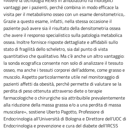
«Avere la tecnologia REMS in ambulatorio ha molteplici
vantaggi per i pazienti, perché combina in modo efficace la
visita per il metabolismo osseo con un esame densitometrico,.
Grazie a questo esame, infatti, nella stessa occasione il
paziente può avere sia il risultato della densitometria ossea
che avere il responso specialistico sulla patologia metabolica
ossea. Inoltre fornisce risposte dettagliate e affidabili sullo
stato di fragilità dello scheletro, sia dal punto di vista
quantitativo che qualitativo. Ma c’è anche un altro vantaggio:
la sonda ecografica consente non solo di analizzare il tessuto
osseo, ma anche i tessuti corporei dell’addome, come grasso e
muscolo. Aspetto particolarmente utile nel monitoraggio di
pazienti affetti da obesità, perché permette di valutare se la
perdita di peso ottenuta attraverso diete o terapie
farmacologiche o chirurgiche sia attribuibile prevalentemente
alla riduzione della massa grassa e/o a una perdita di massa
muscolare», sostiene Uberto Pagotto, Professore di
Endocrinologia all’Università di Bologna e Direttore dell’UOC di
Endocrinologia e prevenzione e cura del diabete dell’IRCSS