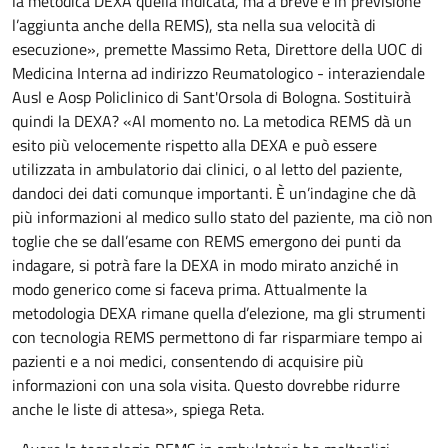
la metodica DEXA quella indicata, ma a breve è in previsione
l’aggiunta anche della REMS), sta nella sua velocità di
esecuzione», premette Massimo Reta, Direttore della UOC di
Medicina Interna ad indirizzo Reumatologico - interaziendale
Ausl e Aosp Policlinico di Sant'Orsola di Bologna. Sostituirà
quindi la DEXA? «Al momento no. La metodica REMS dà un
esito più velocemente rispetto alla DEXA e può essere
utilizzata in ambulatorio dai clinici, o al letto del paziente,
dandoci dei dati comunque importanti. È un’indagine che dà
più informazioni al medico sullo stato del paziente, ma ciò non
toglie che se dall’esame con REMS emergono dei punti da
indagare, si potrà fare la DEXA in modo mirato anziché in
modo generico come si faceva prima. Attualmente la
metodologia DEXA rimane quella d’elezione, ma gli strumenti
con tecnologia REMS permettono di far risparmiare tempo ai
pazienti e a noi medici, consentendo di acquisire più
informazioni con una sola visita. Questo dovrebbe ridurre
anche le liste di attesa», spiega Reta.