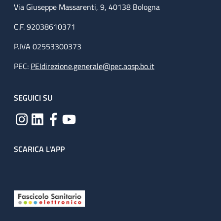
Via Giuseppe Massarenti, 9, 40138 Bologna
C.F. 92038610371
P.IVA 02553300373
PEC:
PEIdirezione.generale@pec.aosp.bo.it
SEGUICI SU
SCARICA L'APP