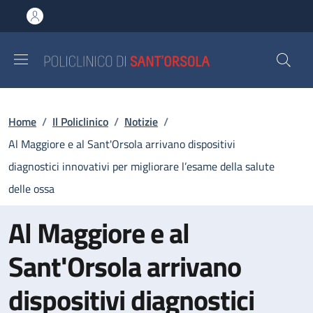
Salta al contenuto principale
Skip to footer content
Briciole di pane
Home
/
Il Policlinico
/
Notizie
/
Al Maggiore e al Sant'Orsola arrivano dispositivi
diagnostici innovativi per migliorare l’esame della salute
delle ossa
Al Maggiore e al
Sant'Orsola arrivano
dispositivi diagnostici