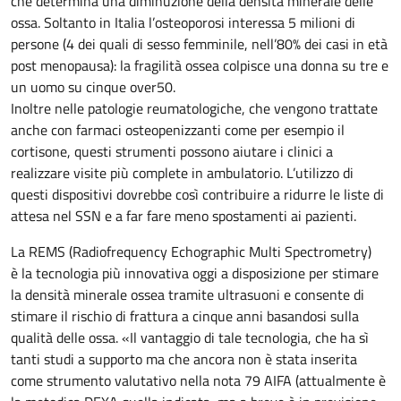
che determina una diminuzione della densità minerale delle
ossa. Soltanto in Italia l’osteoporosi interessa 5 milioni di
persone (4 dei quali di sesso femminile, nell’80% dei casi in età
post menopausa): la fragilità ossea colpisce una donna su tre e
un uomo su cinque over50.
Inoltre nelle patologie reumatologiche, che vengono trattate
anche con farmaci osteopenizzanti come per esempio il
cortisone, questi strumenti possono aiutare i clinici a
realizzare visite più complete in ambulatorio. L’utilizzo di
questi dispositivi dovrebbe così contribuire a ridurre le liste di
attesa nel SSN e a far fare meno spostamenti ai pazienti.
La REMS (Radiofrequency Echographic Multi Spectrometry)
è la tecnologia più innovativa oggi a disposizione per stimare
la densità minerale ossea tramite ultrasuoni e consente di
stimare il rischio di frattura a cinque anni basandosi sulla
qualità delle ossa. «Il vantaggio di tale tecnologia, che ha sì
tanti studi a supporto ma che ancora non è stata inserita
come strumento valutativo nella nota 79 AIFA (attualmente è