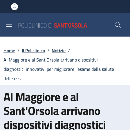
Salta al contenuto principale
Skip to footer content
Briciole di pane
Home
/
Il Policlinico
/
Notizie
/
Al Maggiore e al Sant'Orsola arrivano dispositivi
diagnostici innovativi per migliorare l’esame della salute
delle ossa
Al Maggiore e al
Sant'Orsola arrivano
dispositivi diagnostici