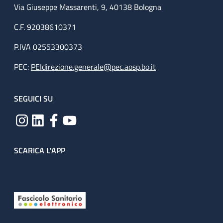
Via Giuseppe Massarenti, 9, 40138 Bologna
C.F. 92038610371
P.IVA 02553300373
PEC:
PEIdirezione.generale@pec.aosp.bo.it
SEGUICI SU
SCARICA L'APP