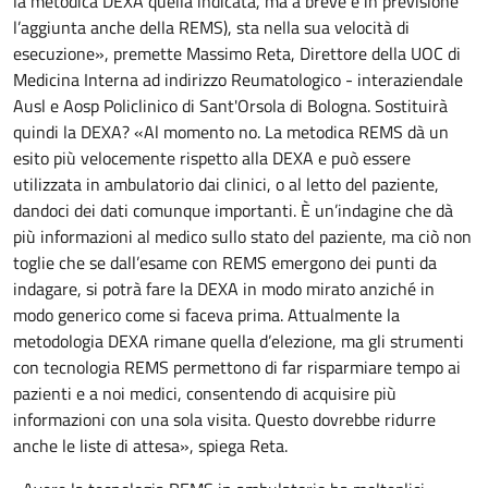
la metodica DEXA quella indicata, ma a breve è in previsione
l’aggiunta anche della REMS), sta nella sua velocità di
esecuzione», premette Massimo Reta, Direttore della UOC di
Medicina Interna ad indirizzo Reumatologico - interaziendale
Ausl e Aosp Policlinico di Sant'Orsola di Bologna. Sostituirà
quindi la DEXA? «Al momento no. La metodica REMS dà un
esito più velocemente rispetto alla DEXA e può essere
utilizzata in ambulatorio dai clinici, o al letto del paziente,
dandoci dei dati comunque importanti. È un’indagine che dà
più informazioni al medico sullo stato del paziente, ma ciò non
toglie che se dall’esame con REMS emergono dei punti da
indagare, si potrà fare la DEXA in modo mirato anziché in
modo generico come si faceva prima. Attualmente la
metodologia DEXA rimane quella d’elezione, ma gli strumenti
con tecnologia REMS permettono di far risparmiare tempo ai
pazienti e a noi medici, consentendo di acquisire più
informazioni con una sola visita. Questo dovrebbe ridurre
anche le liste di attesa», spiega Reta.