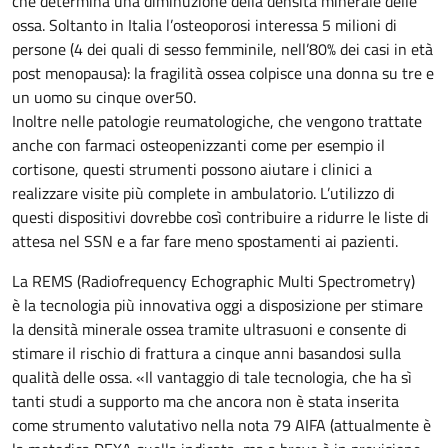
che determina una diminuzione della densità minerale delle
ossa. Soltanto in Italia l’osteoporosi interessa 5 milioni di
persone (4 dei quali di sesso femminile, nell’80% dei casi in età
post menopausa): la fragilità ossea colpisce una donna su tre e
un uomo su cinque over50.
Inoltre nelle patologie reumatologiche, che vengono trattate
anche con farmaci osteopenizzanti come per esempio il
cortisone, questi strumenti possono aiutare i clinici a
realizzare visite più complete in ambulatorio. L’utilizzo di
questi dispositivi dovrebbe così contribuire a ridurre le liste di
attesa nel SSN e a far fare meno spostamenti ai pazienti.
La REMS (Radiofrequency Echographic Multi Spectrometry)
è la tecnologia più innovativa oggi a disposizione per stimare
la densità minerale ossea tramite ultrasuoni e consente di
stimare il rischio di frattura a cinque anni basandosi sulla
qualità delle ossa. «Il vantaggio di tale tecnologia, che ha sì
tanti studi a supporto ma che ancora non è stata inserita
come strumento valutativo nella nota 79 AIFA (attualmente è