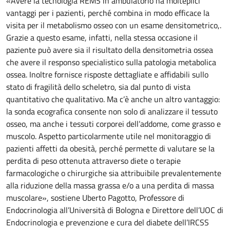
«Avere la tecnologia REMS in ambulatorio ha molteplici
vantaggi per i pazienti, perché combina in modo efficace la
visita per il metabolismo osseo con un esame densitometrico,.
Grazie a questo esame, infatti, nella stessa occasione il
paziente può avere sia il risultato della densitometria ossea
che avere il responso specialistico sulla patologia metabolica
ossea. Inoltre fornisce risposte dettagliate e affidabili sullo
stato di fragilità dello scheletro, sia dal punto di vista
quantitativo che qualitativo. Ma c’è anche un altro vantaggio:
la sonda ecografica consente non solo di analizzare il tessuto
osseo, ma anche i tessuti corporei dell’addome, come grasso e
muscolo. Aspetto particolarmente utile nel monitoraggio di
pazienti affetti da obesità, perché permette di valutare se la
perdita di peso ottenuta attraverso diete o terapie
farmacologiche o chirurgiche sia attribuibile prevalentemente
alla riduzione della massa grassa e/o a una perdita di massa
muscolare», sostiene Uberto Pagotto, Professore di
Endocrinologia all’Università di Bologna e Direttore dell’UOC di
Endocrinologia e prevenzione e cura del diabete dell’IRCSS