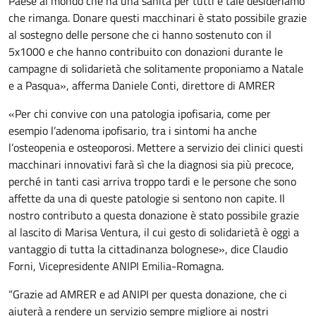
Paese al mondo che ha una sanità per tutti e tale desideriamo
che rimanga. Donare questi macchinari è stato possibile grazie
al sostegno delle persone che ci hanno sostenuto con il
5x1000 e che hanno contribuito con donazioni durante le
campagne di solidarietà che solitamente proponiamo a Natale
e a Pasqua», afferma Daniele Conti, direttore di AMRER
«Per chi convive con una patologia ipofisaria, come per
esempio l’adenoma ipofisario, tra i sintomi ha anche
l’osteopenia e osteoporosi. Mettere a servizio dei clinici questi
macchinari innovativi farà sì che la diagnosi sia più precoce,
perché in tanti casi arriva troppo tardi e le persone che sono
affette da una di queste patologie si sentono non capite. Il
nostro contributo a questa donazione è stato possibile grazie
al lascito di Marisa Ventura, il cui gesto di solidarietà è oggi a
vantaggio di tutta la cittadinanza bolognese», dice Claudio
Forni, Vicepresidente ANIPI Emilia-Romagna.
“Grazie ad AMRER e ad ANIPI per questa donazione, che ci
aiuterà a rendere un servizio sempre migliore ai nostri