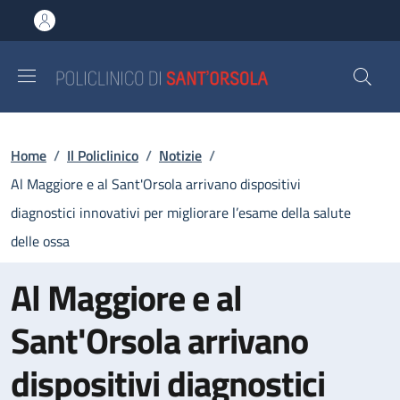
Salta al contenuto principale
Skip to footer content
Briciole di pane
Home
/
Il Policlinico
/
Notizie
/
Al Maggiore e al Sant'Orsola arrivano dispositivi
diagnostici innovativi per migliorare l’esame della salute
delle ossa
Al Maggiore e al
Sant'Orsola arrivano
dispositivi diagnostici