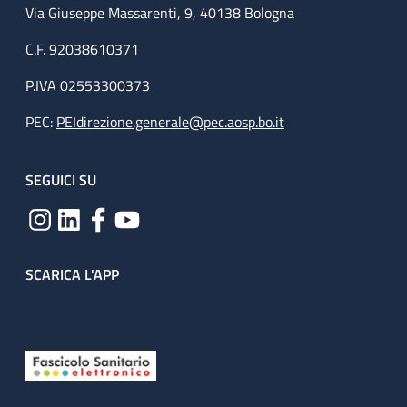
Via Giuseppe Massarenti, 9, 40138 Bologna
C.F. 92038610371
P.IVA 02553300373
PEC:
PEIdirezione.generale@pec.aosp.bo.it
SEGUICI SU
SCARICA L'APP