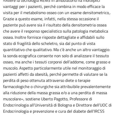
«Avere la tecnologia REMS in ambulatorio ha molteplici
vantaggi per i pazienti, perché combina in modo efficace la
visita per il metabolismo osseo con un esame densitometrico,.
Grazie a questo esame, infatti, nella stessa occasione il
paziente può avere sia il risultato della densitometria ossea
che avere il responso specialistico sulla patologia metabolica
ossea. Inoltre fornisce risposte dettagliate e affidabili sullo
stato di fragilità dello scheletro, sia dal punto di vista
quantitativo che qualitativo. Ma c’è anche un altro vantaggio:
la sonda ecografica consente non solo di analizzare il tessuto
osseo, ma anche i tessuti corporei dell’addome, come grasso e
muscolo. Aspetto particolarmente utile nel monitoraggio di
pazienti affetti da obesità, perché permette di valutare se la
perdita di peso ottenuta attraverso diete o terapie
farmacologiche o chirurgiche sia attribuibile prevalentemente
alla riduzione della massa grassa e/o a una perdita di massa
muscolare», sostiene Uberto Pagotto, Professore di
Endocrinologia all’Università di Bologna e Direttore dell’UOC di
Endocrinologia e prevenzione e cura del diabete dell’IRCSS