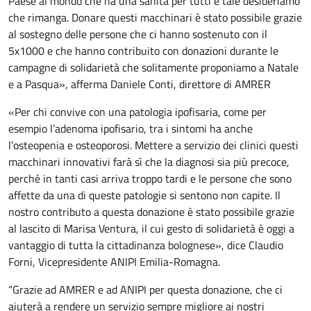
Paese al mondo che ha una sanità per tutti e tale desideriamo
che rimanga. Donare questi macchinari è stato possibile grazie
al sostegno delle persone che ci hanno sostenuto con il
5x1000 e che hanno contribuito con donazioni durante le
campagne di solidarietà che solitamente proponiamo a Natale
e a Pasqua», afferma Daniele Conti, direttore di AMRER
«Per chi convive con una patologia ipofisaria, come per
esempio l’adenoma ipofisario, tra i sintomi ha anche
l’osteopenia e osteoporosi. Mettere a servizio dei clinici questi
macchinari innovativi farà sì che la diagnosi sia più precoce,
perché in tanti casi arriva troppo tardi e le persone che sono
affette da una di queste patologie si sentono non capite. Il
nostro contributo a questa donazione è stato possibile grazie
al lascito di Marisa Ventura, il cui gesto di solidarietà è oggi a
vantaggio di tutta la cittadinanza bolognese», dice Claudio
Forni, Vicepresidente ANIPI Emilia-Romagna.
“Grazie ad AMRER e ad ANIPI per questa donazione, che ci
aiuterà a rendere un servizio sempre migliore ai nostri