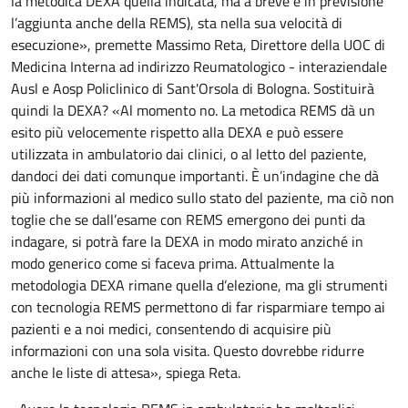
la metodica DEXA quella indicata, ma a breve è in previsione
l’aggiunta anche della REMS), sta nella sua velocità di
esecuzione», premette Massimo Reta, Direttore della UOC di
Medicina Interna ad indirizzo Reumatologico - interaziendale
Ausl e Aosp Policlinico di Sant'Orsola di Bologna. Sostituirà
quindi la DEXA? «Al momento no. La metodica REMS dà un
esito più velocemente rispetto alla DEXA e può essere
utilizzata in ambulatorio dai clinici, o al letto del paziente,
dandoci dei dati comunque importanti. È un’indagine che dà
più informazioni al medico sullo stato del paziente, ma ciò non
toglie che se dall’esame con REMS emergono dei punti da
indagare, si potrà fare la DEXA in modo mirato anziché in
modo generico come si faceva prima. Attualmente la
metodologia DEXA rimane quella d’elezione, ma gli strumenti
con tecnologia REMS permettono di far risparmiare tempo ai
pazienti e a noi medici, consentendo di acquisire più
informazioni con una sola visita. Questo dovrebbe ridurre
anche le liste di attesa», spiega Reta.