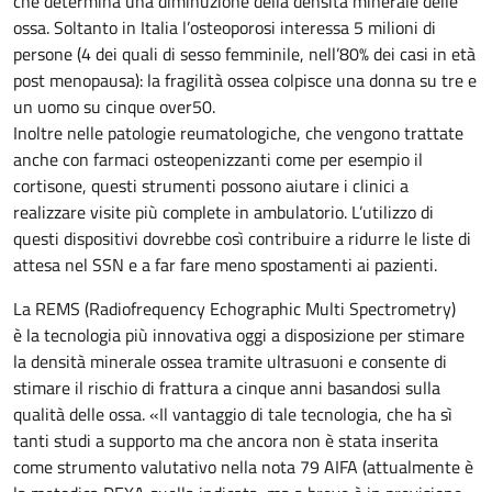
che determina una diminuzione della densità minerale delle
ossa. Soltanto in Italia l’osteoporosi interessa 5 milioni di
persone (4 dei quali di sesso femminile, nell’80% dei casi in età
post menopausa): la fragilità ossea colpisce una donna su tre e
un uomo su cinque over50.
Inoltre nelle patologie reumatologiche, che vengono trattate
anche con farmaci osteopenizzanti come per esempio il
cortisone, questi strumenti possono aiutare i clinici a
realizzare visite più complete in ambulatorio. L’utilizzo di
questi dispositivi dovrebbe così contribuire a ridurre le liste di
attesa nel SSN e a far fare meno spostamenti ai pazienti.
La REMS (Radiofrequency Echographic Multi Spectrometry)
è la tecnologia più innovativa oggi a disposizione per stimare
la densità minerale ossea tramite ultrasuoni e consente di
stimare il rischio di frattura a cinque anni basandosi sulla
qualità delle ossa. «Il vantaggio di tale tecnologia, che ha sì
tanti studi a supporto ma che ancora non è stata inserita
come strumento valutativo nella nota 79 AIFA (attualmente è