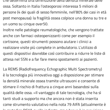
che determina una diminuzione della densità minerale delle
ossa. Soltanto in Italia l’osteoporosi interessa 5 milioni di
persone (4 dei quali di sesso femminile, nell’80% dei casi in età
post menopausa): la fragilità ossea colpisce una donna su tre e
un uomo su cinque over50.
Inoltre nelle patologie reumatologiche, che vengono trattate
anche con farmaci osteopenizzanti come per esempio il
cortisone, questi strumenti possono aiutare i clinici a
realizzare visite più complete in ambulatorio. L’utilizzo di
questi dispositivi dovrebbe così contribuire a ridurre le liste di
attesa nel SSN e a far fare meno spostamenti ai pazienti.
La REMS (Radiofrequency Echographic Multi Spectrometry)
è la tecnologia più innovativa oggi a disposizione per stimare
la densità minerale ossea tramite ultrasuoni e consente di
stimare il rischio di frattura a cinque anni basandosi sulla
qualità delle ossa. «Il vantaggio di tale tecnologia, che ha sì
tanti studi a supporto ma che ancora non è stata inserita
come strumento valutativo nella nota 79 AIFA (attualmente è