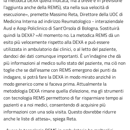
la metodica DEXA quella indicata, ma a breve è in previsione
l’aggiunta anche della REMS), sta nella sua velocità di
esecuzione», premette Massimo Reta, Direttore della UOC di
Medicina Interna ad indirizzo Reumatologico - interaziendale
Ausl e Aosp Policlinico di Sant'Orsola di Bologna. Sostituirà
quindi la DEXA? «Al momento no. La metodica REMS dà un
esito più velocemente rispetto alla DEXA e può essere
utilizzata in ambulatorio dai clinici, o al letto del paziente,
dandoci dei dati comunque importanti. È un’indagine che dà
più informazioni al medico sullo stato del paziente, ma ciò non
toglie che se dall’esame con REMS emergono dei punti da
indagare, si potrà fare la DEXA in modo mirato anziché in
modo generico come si faceva prima. Attualmente la
metodologia DEXA rimane quella d’elezione, ma gli strumenti
con tecnologia REMS permettono di far risparmiare tempo ai
pazienti e a noi medici, consentendo di acquisire più
informazioni con una sola visita. Questo dovrebbe ridurre
anche le liste di attesa», spiega Reta.