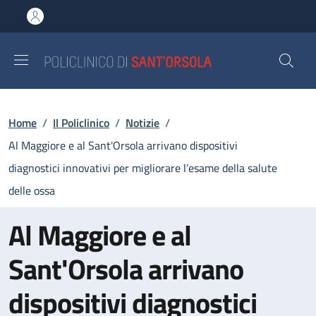
Salta al contenuto principale
Skip to footer content
Briciole di pane
Home
/
Il Policlinico
/
Notizie
/
Al Maggiore e al Sant'Orsola arrivano dispositivi
diagnostici innovativi per migliorare l’esame della salute
delle ossa
Al Maggiore e al
Sant'Orsola arrivano
dispositivi diagnostici