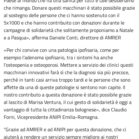
Paese al mondo che ha una sanità per tutti e tale desideriamo
che rimanga. Donare questi macchinari è stato possibile grazie
al sostegno delle persone che ci hanno sostenuto con il
5x1000 e che hanno contribuito con donazioni durante le
campagne di solidarietà che solitamente proponiamo a Natale
e a Pasqua», afferma Daniele Conti, direttore di AMRER
«Per chi convive con una patologia ipofisaria, come per
esempio l’adenoma ipofisario, tra i sintomi ha anche
l’osteopenia e osteoporosi. Mettere a servizio dei clinici questi
macchinari innovativi farà sì che la diagnosi sia più precoce,
perché in tanti casi arriva troppo tardi e le persone che sono
affette da una di queste patologie si sentono non capite. Il
nostro contributo a questa donazione è stato possibile grazie
al lascito di Marisa Ventura, il cui gesto di solidarietà è oggi a
vantaggio di tutta la cittadinanza bolognese», dice Claudio
Forni, Vicepresidente ANIPI Emilia-Romagna.
“Grazie ad AMRER e ad ANIPI per questa donazione, che ci
aiuterà a rendere un servizio sempre migliore ai nostri