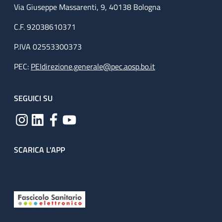
Via Giuseppe Massarenti, 9, 40138 Bologna
C.F. 92038610371
P.IVA 02553300373
PEC:
PEIdirezione.generale@pec.aosp.bo.it
SEGUICI SU
SCARICA L'APP