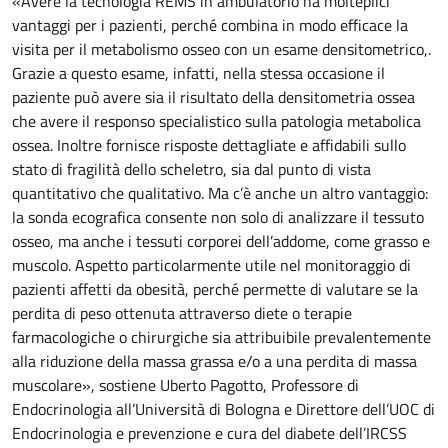
«Avere la tecnologia REMS in ambulatorio ha molteplici
vantaggi per i pazienti, perché combina in modo efficace la
visita per il metabolismo osseo con un esame densitometrico,.
Grazie a questo esame, infatti, nella stessa occasione il
paziente può avere sia il risultato della densitometria ossea
che avere il responso specialistico sulla patologia metabolica
ossea. Inoltre fornisce risposte dettagliate e affidabili sullo
stato di fragilità dello scheletro, sia dal punto di vista
quantitativo che qualitativo. Ma c’è anche un altro vantaggio:
la sonda ecografica consente non solo di analizzare il tessuto
osseo, ma anche i tessuti corporei dell’addome, come grasso e
muscolo. Aspetto particolarmente utile nel monitoraggio di
pazienti affetti da obesità, perché permette di valutare se la
perdita di peso ottenuta attraverso diete o terapie
farmacologiche o chirurgiche sia attribuibile prevalentemente
alla riduzione della massa grassa e/o a una perdita di massa
muscolare», sostiene Uberto Pagotto, Professore di
Endocrinologia all’Università di Bologna e Direttore dell’UOC di
Endocrinologia e prevenzione e cura del diabete dell’IRCSS