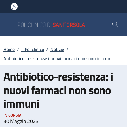
Salta al contenuto principale
Skip to footer content
Briciole di pane
Home
/
Il Policlinico
/
Notizie
/
Antibiotico-resistenza: i nuovi farmaci non sono immuni
Antibiotico-resistenza: i
nuovi farmaci non sono
immuni
IN CORSIA
30 Maggio 2023