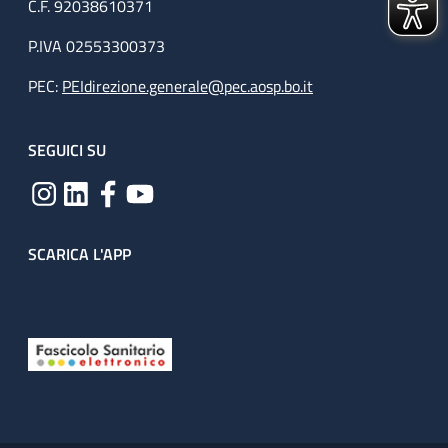
C.F. 92038610371
P.IVA 02553300373
PEC:
PEIdirezione.generale@pec.aosp.bo.it
SEGUICI SU
SCARICA L'APP