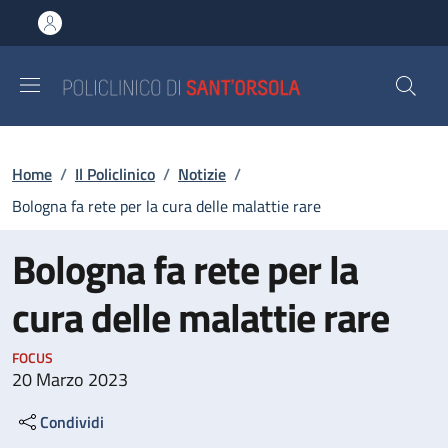
Salta al contenuto principale
Skip to footer content
Briciole di pane
Home
/
Il Policlinico
/
Notizie
/
Bologna fa rete per la cura delle malattie rare
Bologna fa rete per la
cura delle malattie rare
FOCUS
20 Marzo 2023
Condividi