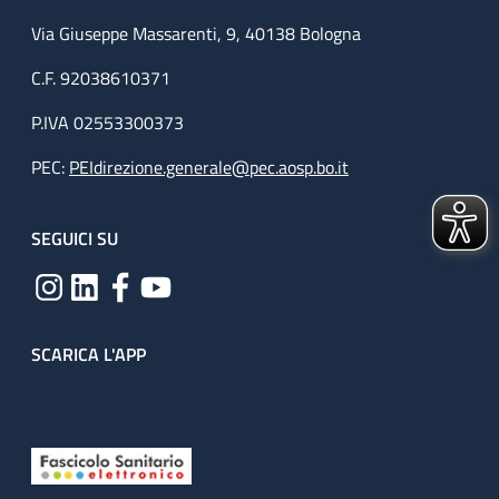
Via Giuseppe Massarenti, 9, 40138 Bologna
C.F. 92038610371
P.IVA 02553300373
PEC:
PEIdirezione.generale@pec.aosp.bo.it
SEGUICI SU
SCARICA L'APP