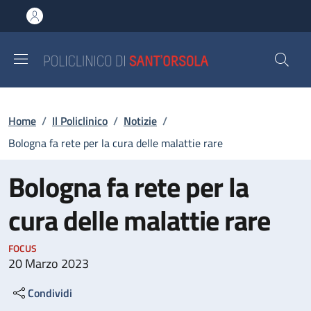
Salta al contenuto principale
Skip to footer content
Briciole di pane
Home
/
Il Policlinico
/
Notizie
/
Bologna fa rete per la cura delle malattie rare
Bologna fa rete per la
cura delle malattie rare
FOCUS
20 Marzo 2023
Condividi