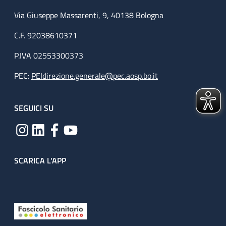
Via Giuseppe Massarenti, 9, 40138 Bologna
C.F. 92038610371
P.IVA 02553300373
PEC:
PEIdirezione.generale@pec.aosp.bo.it
SEGUICI SU
SCARICA L'APP