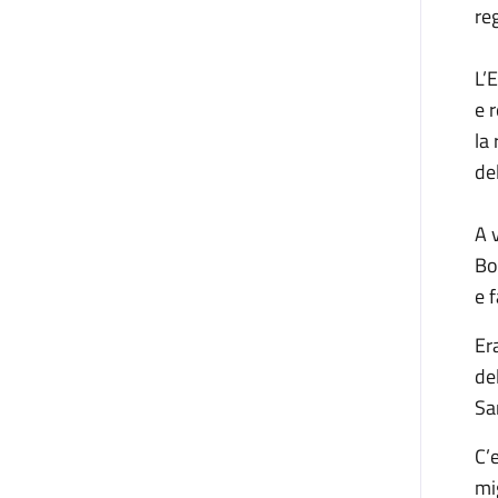
re
L’
e 
la
del
A 
Bo
e 
Er
de
Sa
C’
mi