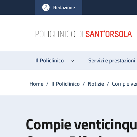
Salta al contenuto principale
Skip to footer content
Redazione
Il Policlinico
Servizi e prestazioni
Briciole di pane
Home
/
Il Policlinico
/
Notizie
/
Compie ven
Compie venticinque