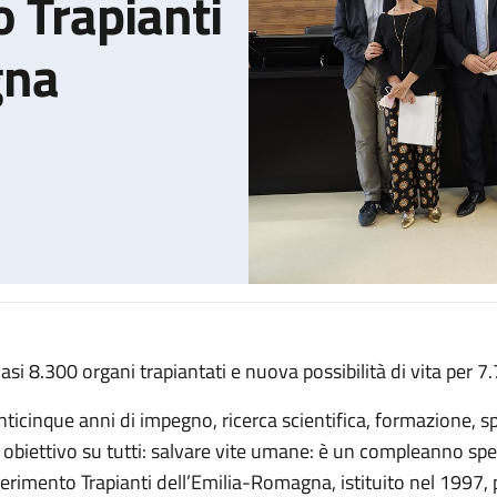
 Trapianti
gna
asi 8.300 organi trapiantati e nuova possibilità di vita per 7
il Centro Riferimento Trapianti dell’Emilia-Romagna
nticinque anni di impegno, ricerca scientifica, formazione, sp
 obiettivo su tutti: salvare vite umane: è un compleanno spec
ferimento Trapianti dell’Emilia-Romagna, istituito nel 1997, pr