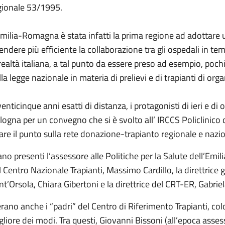
gionale 53/1995.
Emilia-Romagna è stata infatti la prima regione ad adottare 
rendere più efficiente la collaborazione tra gli ospedali in te
 realtà italiana, a tal punto da essere preso ad esempio, pochi
la legge nazionale in materia di prelievi e di trapianti di orga
venticinque anni esatti di distanza, i protagonisti di ieri e di
logna per un convegno che si è svolto all’ IRCCS Policlinico d
fare il punto sulla rete donazione-trapianto regionale e nazi
ano presenti l’assessore alle Politiche per la Salute dell’Emi
l Centro Nazionale Trapianti, Massimo Cardillo, la direttrice g
nt’Orsola, Chiara Gibertoni e la direttrice del CRT-ER, Gabrie
erano anche i “padri” del Centro di Riferimento Trapianti, co
gliore dei modi. Tra questi, Giovanni Bissoni (all’epoca assess