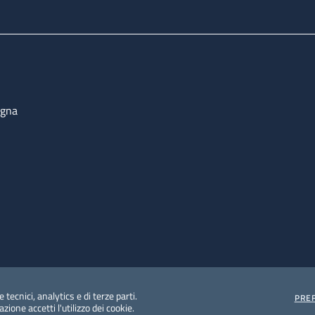
ogna
 tecnici, analytics e di terze parti.
PRE
ione accetti l'utilizzo dei cookie.
e protezione del dato personale
Albo pretorio on-line
Dic