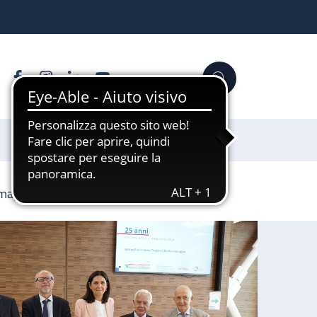
Facebook
Instagram
Linkedin
YouTube
Cerca
Sostienici
Romagna