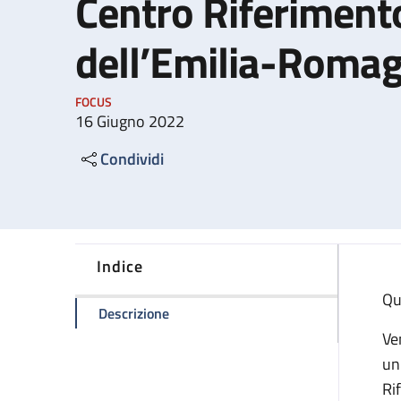
Centro Riferimento
dell’Emilia-Roma
FOCUS
16 Giugno 2022
Condividi
Indice
Qu
della pagina Compie venticinque anni 
Descrizione
Ve
un
Ri