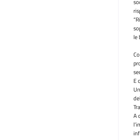
so
ris
“R
so
le
Co
pr
se
E 
Un
de
Tra
A 
l’i
inf