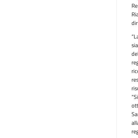
Re
Ri
di
“L
si
de
reg
ri
re
ri
“S
ot
Sa
al
re