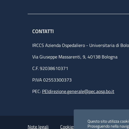
CONTATTI
IRCCS Azienda Ospedaliero - Universitaria di Bol
Via Giuseppe Massarenti, 9, 40138 Bologna
C.F. 92038610371
P.IVA 02553300373
PEC:
PEIdirezione.generale@pec.aosp.bo.it
Small prints
Useful links section
Questo sito utilizza cookie
Proseguendo nella navigaz
Note legali
Cookies Policy
Policy privacy 