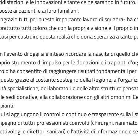
ddisfazioni e le innovazioni e tante ce ne saranno in futuro
poste ai pazienti e ai loro familiari”.
ingrazio tutti per questo importante lavoro di squadra- ha c
prattutto tutti coloro che con la propria visione e il propri
 basi per costruire questa realtà che dona speranza a tante p
n l’evento di oggi si è inteso ricordare la nascita di quello c
oprio strumento di impulso per le donazioni e i trapianti d’or
colo ha consentito di raggiungere risultati fondamentali per l
questo grazie al costante sostegno della Regione, all’organi
ità specialistiche, dei laboratori e delle altre strutture pensa
lle sedi donative, alla collaborazione con gli altri omonimi Ce
pianti.
cui si aggiungono il controllo continuo e trasparente sulla list
mpegno di tutti i professionisti coinvolti (chirurghi, rianimato
ettivologi e direttori sanitari) e l’attività di informazione e 