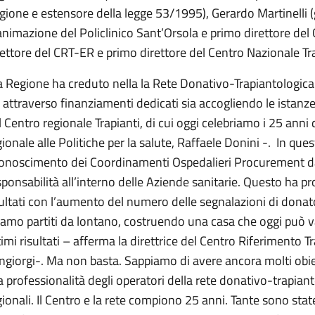
gione e estensore della legge 53/1995), Gerardo Martinelli (g
animazione del Policlinico Sant’Orsola e primo direttore de
rettore del CRT-ER e primo direttore del Centro Nazionale Tra
a Regione ha creduto nella la Rete Donativo-Trapiantologica
a attraverso finanziamenti dedicati sia accogliendo le istanze
l Centro regionale Trapianti, di cui oggi celebriamo i 25 anni d
ionale alle Politiche per la salute, Raffaele Donini -. In questi
conoscimento dei Coordinamenti Ospedalieri Procurement dan
sponsabilità all’interno delle Aziende sanitarie. Questo ha pr
sultati con l’aumento del numero delle segnalazioni di donator
iamo partiti da lontano, costruendo una casa che oggi può 
timi risultati – afferma la direttrice del Centro Riferimento 
ngiorgi-. Ma non basta. Sappiamo di avere ancora molti obie
la professionalità degli operatori della rete donativo-trapiant
gionali. Il Centro e la rete compiono 25 anni. Tante sono state