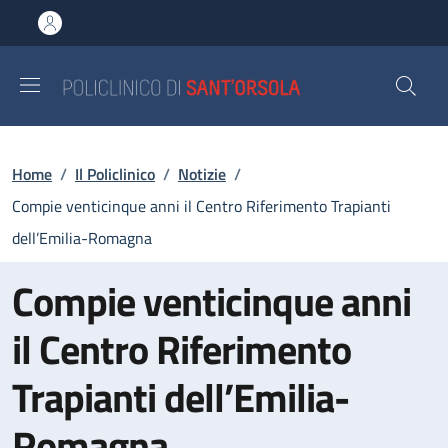
Salta al contenuto principale
Skip to footer content
Briciole di pane
Home
/
Il Policlinico
/
Notizie
/
Compie venticinque anni il Centro Riferimento Trapianti
dell’Emilia-Romagna
Compie venticinque anni
il Centro Riferimento
Trapianti dell’Emilia-
Romagna