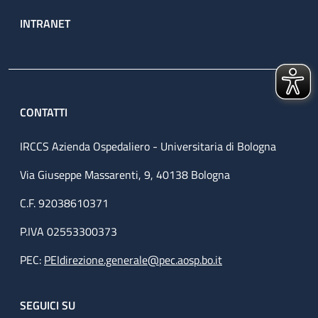
INTRANET
CONTATTI
IRCCS Azienda Ospedaliero - Universitaria di Bologna
Via Giuseppe Massarenti, 9, 40138 Bologna
C.F. 92038610371
P.IVA 02553300373
PEC:
PEIdirezione.generale@pec.aosp.bo.it
SEGUICI SU