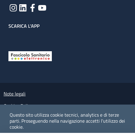
SCARICA L'APP
Useful links section
Small prints
Note legali
Cookies Policy
Questo sito utilizza cookie tecnici, analytics e di terze
Policy privacy e protezione del dato personale
parti.
Proseguendo nella navigazione accetti l'utilizzo dei
cookie.
Albo pretorio on-line