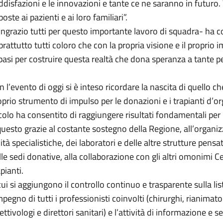
ddisfazioni e le innovazioni e tante ce ne saranno in futuro
poste ai pazienti e ai loro familiari”.
ingrazio tutti per questo importante lavoro di squadra- ha c
prattutto tutti coloro che con la propria visione e il propri
 basi per costruire questa realtà che dona speranza a tante p
n l’evento di oggi si è inteso ricordare la nascita di quello c
oprio strumento di impulso per le donazioni e i trapianti d’or
colo ha consentito di raggiungere risultati fondamentali per l
questo grazie al costante sostegno della Regione, all’organi
ità specialistiche, dei laboratori e delle altre strutture pensa
lle sedi donative, alla collaborazione con gli altri omonimi Ce
pianti.
cui si aggiungono il controllo continuo e trasparente sulla list
mpegno di tutti i professionisti coinvolti (chirurghi, rianimato
ettivologi e direttori sanitari) e l’attività di informazione e 