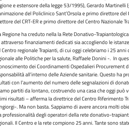
gione e estensore della legge 53/1995), Gerardo Martinelli (g
animazione del Policlinico Sant’Orsola e primo direttore de
rettore del CRT-ER e primo direttore del Centro Nazionale Tra
a Regione ha creduto nella la Rete Donativo-Trapiantologica
a attraverso finanziamenti dedicati sia accogliendo le istanze
l Centro regionale Trapianti, di cui oggi celebriamo i 25 anni d
ionale alle Politiche per la salute, Raffaele Donini -. In questi
conoscimento dei Coordinamenti Ospedalieri Procurement dan
sponsabilità all’interno delle Aziende sanitarie. Questo ha pr
sultati con l’aumento del numero delle segnalazioni di donator
iamo partiti da lontano, costruendo una casa che oggi può 
timi risultati – afferma la direttrice del Centro Riferimento 
ngiorgi-. Ma non basta. Sappiamo di avere ancora molti obie
la professionalità degli operatori della rete donativo-trapiant
gionali. Il Centro e la rete compiono 25 anni. Tante sono state