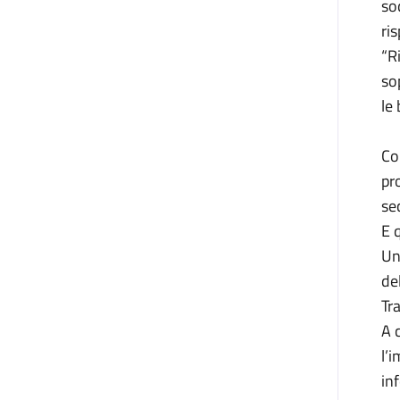
so
ris
“R
so
le
Co
pr
se
E 
Un
de
Tra
A 
l’i
inf