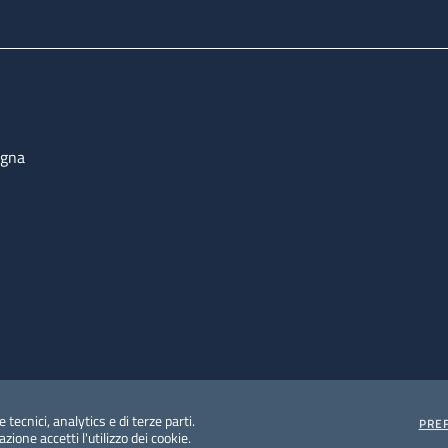
ogna
 tecnici, analytics e di terze parti.
PRE
ione accetti l'utilizzo dei cookie.
e protezione del dato personale
Albo pretorio on-line
Dic