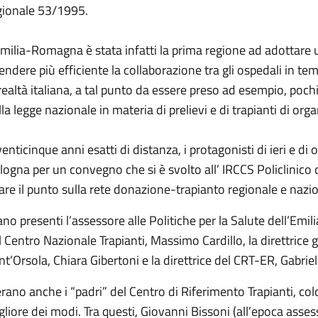
gionale 53/1995.
Emilia-Romagna è stata infatti la prima regione ad adottare 
rendere più efficiente la collaborazione tra gli ospedali in te
 realtà italiana, a tal punto da essere preso ad esempio, pochi
la legge nazionale in materia di prelievi e di trapianti di orga
venticinque anni esatti di distanza, i protagonisti di ieri e di
logna per un convegno che si è svolto all’ IRCCS Policlinico d
fare il punto sulla rete donazione-trapianto regionale e nazi
ano presenti l’assessore alle Politiche per la Salute dell’Emi
l Centro Nazionale Trapianti, Massimo Cardillo, la direttrice g
nt’Orsola, Chiara Gibertoni e la direttrice del CRT-ER, Gabrie
erano anche i “padri” del Centro di Riferimento Trapianti, co
gliore dei modi. Tra questi, Giovanni Bissoni (all’epoca assess