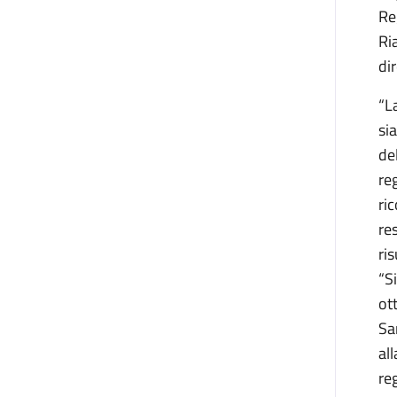
Re
Ri
di
“L
si
de
reg
ri
re
ri
“S
ot
Sa
al
re