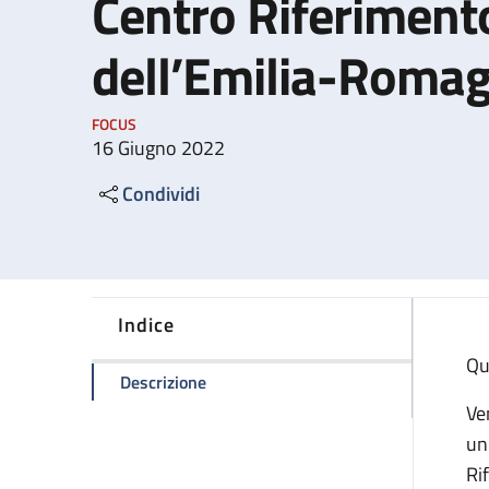
Centro Riferimento
dell’Emilia-Roma
FOCUS
16 Giugno 2022
Condividi
Indice
Qu
della pagina Compie venticinque anni 
Descrizione
Ve
un
Ri