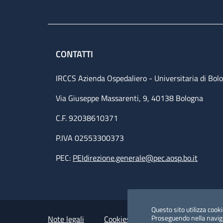
CONTATTI
IRCCS Azienda Ospedaliero - Universitaria di Bol
Via Giuseppe Massarenti, 9, 40138 Bologna
C.F. 92038610371
P.IVA 02553300373
PEC:
PEIdirezione.generale@pec.aosp.bo.it
Small prints
Useful links section
Questo sito utilizza cookie
Proseguendo nella navigaz
Note legali
Cookies Policy
Policy privacy 