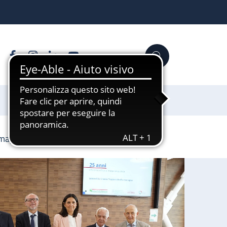
Facebook
Instagram
Linkedin
YouTube
Cerca
Sostienici
Romagna