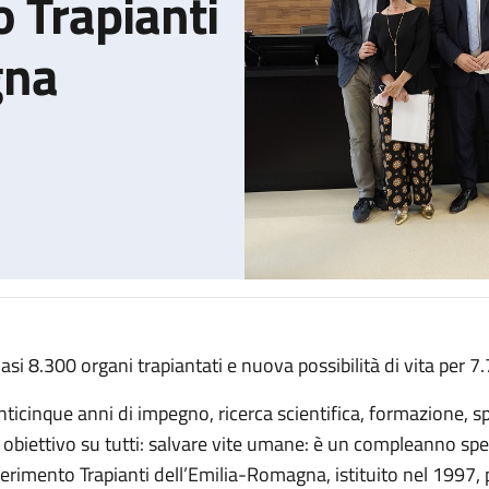
 Trapianti
gna
asi 8.300 organi trapiantati e nuova possibilità di vita per 7
il Centro Riferimento Trapianti dell’Emilia-Romagna
nticinque anni di impegno, ricerca scientifica, formazione, sp
 obiettivo su tutti: salvare vite umane: è un compleanno spec
ferimento Trapianti dell’Emilia-Romagna, istituito nel 1997, pr