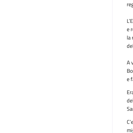
re
L’
e 
la
del
A 
Bo
e 
Er
de
Sa
C’
mi