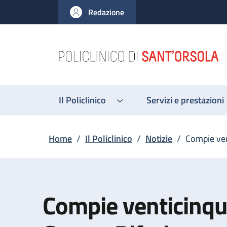
Salta al contenuto principale
Skip to footer content
Redazione
Il Policlinico
Servizi e prestazioni
Briciole di pane
Home
/
Il Policlinico
/
Notizie
/
Compie ven
Compie venticinque