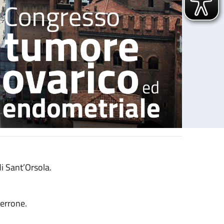
i Sant’Orsola.
errone.