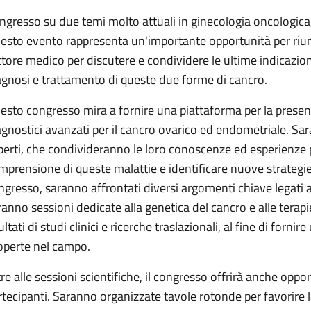
ngresso su due temi molto attuali in ginecologia oncologica,
esto evento rappresenta un'importante opportunità per riunire
ttore medico per discutere e condividere le ultime indicazion
agnosi e trattamento di queste due forme di cancro.
esto congresso mira a fornire una piattaforma per la presen
agnostici avanzati per il cancro ovarico ed endometriale. Sar
perti, che condivideranno le loro conoscenze ed esperienze
mprensione di queste malattie e identificare nuove strategie 
ngresso, saranno affrontati diversi argomenti chiave legati 
ranno sessioni dedicate alla genetica del cancro e alle terapi
ultati di studi clinici e ricerche traslazionali, al fine di for
operte nel campo.
tre alle sessioni scientifiche, il congresso offrirà anche oppo
rtecipanti. Saranno organizzate tavole rotonde per favorire l