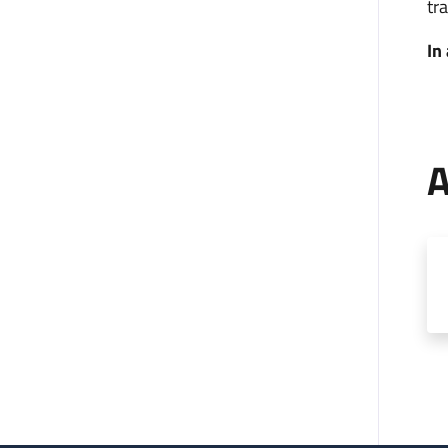
tra
In
A