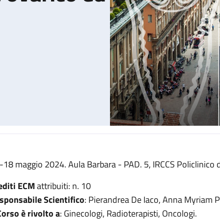
-18 maggio 2024. Aula Barbara - PAD. 5, IRCCS Policlinico d
o ed endometriale
editi ECM
attribuiti: n. 10
sponsabile Scientifico
: Pierandrea De Iaco, Anna Myriam P
 Corso è rivolto a
: Ginecologi, Radioterapisti, Oncologi.