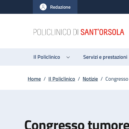
Salta al contenuto principale
Skip to footer content
Redazione
Il Policlinico
Servizi e prestazioni
Briciole di pane
Home
/
Il Policlinico
/
Notizie
/
Congresso 
Congresso tumore