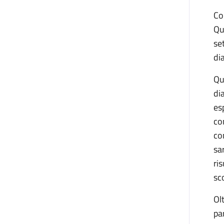
Co
Qu
se
di
Qu
di
es
co
co
sa
ris
sc
Ol
pa