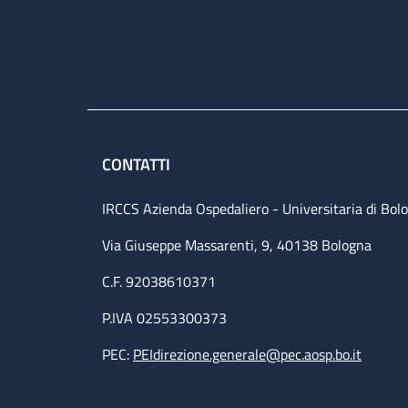
CONTATTI
IRCCS Azienda Ospedaliero - Universitaria di Bol
Via Giuseppe Massarenti, 9, 40138 Bologna
C.F. 92038610371
P.IVA 02553300373
PEC:
PEIdirezione.generale@pec.aosp.bo.it