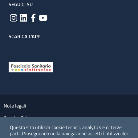
SEGUICI SU
SCARICA L'APP
Useful links section
Small prints
Note legali
Cookies Policy
Questo sito utilizza cookie tecnici, analytics e di terze
Policy privacy e protezione del dato personale
parti.
Proseguendo nella navigazione accetti l'utilizzo dei