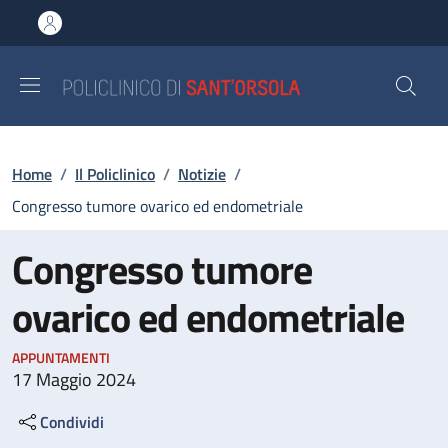
Salta al contenuto principale
Skip to footer content
Briciole di pane
Home
/
Il Policlinico
/
Notizie
/
Congresso tumore ovarico ed endometriale
Congresso tumore
ovarico ed endometriale
APPUNTAMENTI
17 Maggio 2024
Condividi