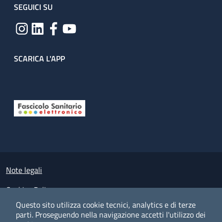
SEGUICI SU
SCARICA L'APP
Useful links section
Small prints
Note legali
Cookies Policy
Questo sito utilizza cookie tecnici, analytics e di terze
Policy privacy e protezione del dato personale
parti.
Proseguendo nella navigazione accetti l'utilizzo dei