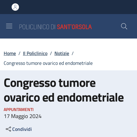
Salta al contenuto principale
Skip to footer content
Briciole di pane
Home
/
Il Policlinico
/
Notizie
/
Congresso tumore ovarico ed endometriale
Congresso tumore
ovarico ed endometriale
APPUNTAMENTI
17 Maggio 2024
Condividi