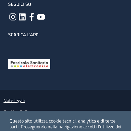
SEGUICI SU
SCARICA L'APP
Useful links section
Small prints
Note legali
Cookies Policy
Questo sito utilizza cookie tecnici, analytics e di terze
Policy privacy e protezione del dato personale
parti.
Proseguendo nella navigazione accetti l'utilizzo dei