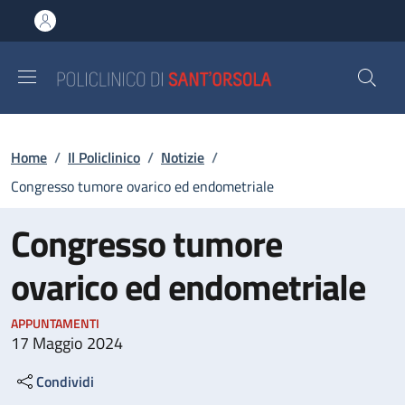
Salta al contenuto principale
Skip to footer content
Briciole di pane
Home
/
Il Policlinico
/
Notizie
/
Congresso tumore ovarico ed endometriale
Congresso tumore
ovarico ed endometriale
APPUNTAMENTI
17 Maggio 2024
Condividi