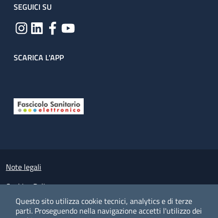
SEGUICI SU
SCARICA L'APP
Useful links section
Small prints
Note legali
Cookies Policy
Questo sito utilizza cookie tecnici, analytics e di terze
Policy privacy e protezione del dato personale
parti.
Proseguendo nella navigazione accetti l'utilizzo dei