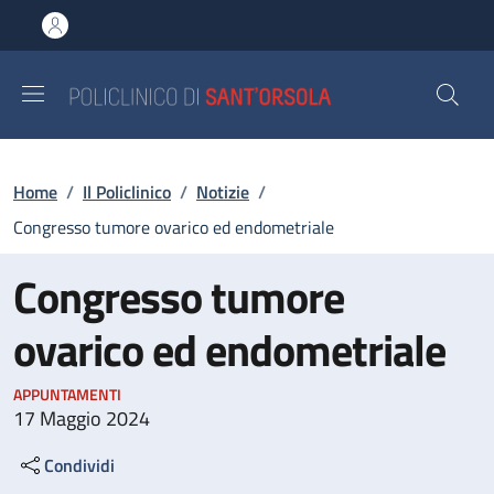
Salta al contenuto principale
Skip to footer content
Briciole di pane
Home
/
Il Policlinico
/
Notizie
/
Congresso tumore ovarico ed endometriale
Congresso tumore
ovarico ed endometriale
APPUNTAMENTI
17 Maggio 2024
Condividi