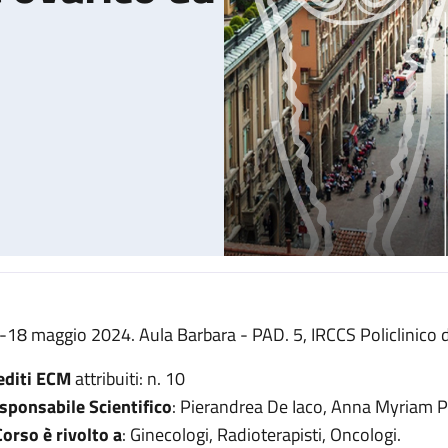
-18 maggio 2024. Aula Barbara - PAD. 5, IRCCS Policlinico d
o ed endometriale
editi ECM
attribuiti: n. 10
sponsabile Scientifico
: Pierandrea De Iaco, Anna Myriam P
 Corso è rivolto a
: Ginecologi, Radioterapisti, Oncologi.