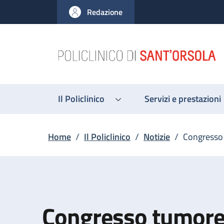
Salta al contenuto principale
Skip to footer content
Redazione
Il Policlinico
Servizi e prestazioni
Briciole di pane
Home
/
Il Policlinico
/
Notizie
/
Congresso 
Congresso tumore