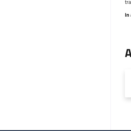
tra
In
A