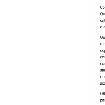
Co
Qu
se
di
Qu
di
es
co
co
sa
ris
sc
Ol
pa