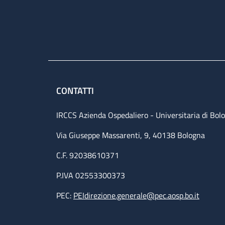
CONTATTI
IRCCS Azienda Ospedaliero - Universitaria di Bol
Via Giuseppe Massarenti, 9, 40138 Bologna
C.F. 92038610371
P.IVA 02553300373
PEC:
PEIdirezione.generale@pec.aosp.bo.it