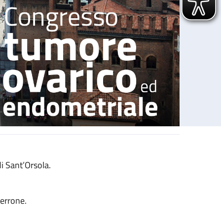
i Sant’Orsola.
errone.