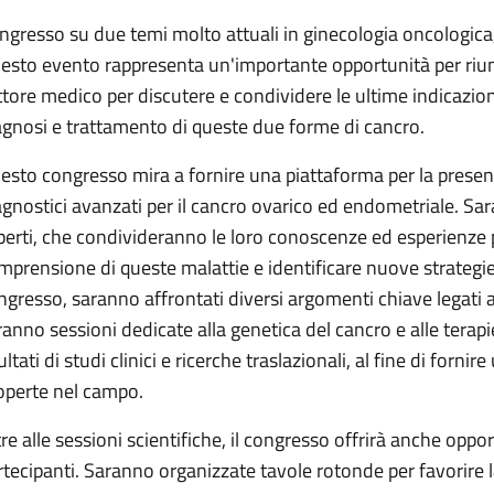
ngresso su due temi molto attuali in ginecologia oncologica,
esto evento rappresenta un'importante opportunità per riunire
ttore medico per discutere e condividere le ultime indicazion
agnosi e trattamento di queste due forme di cancro.
esto congresso mira a fornire una piattaforma per la presen
agnostici avanzati per il cancro ovarico ed endometriale. Sar
perti, che condivideranno le loro conoscenze ed esperienze
mprensione di queste malattie e identificare nuove strategie 
ngresso, saranno affrontati diversi argomenti chiave legati 
ranno sessioni dedicate alla genetica del cancro e alle terapi
ultati di studi clinici e ricerche traslazionali, al fine di for
operte nel campo.
tre alle sessioni scientifiche, il congresso offrirà anche oppo
rtecipanti. Saranno organizzate tavole rotonde per favorire l