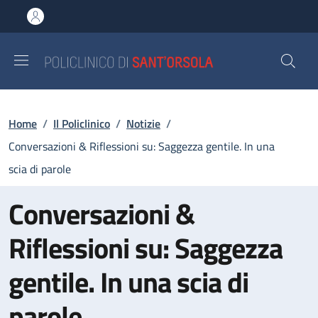
Salta al contenuto principale
Skip to footer content
Briciole di pane
Home
/
Il Policlinico
/
Notizie
/
Conversazioni & Riflessioni su: Saggezza gentile. In una
scia di parole
Conversazioni &
Riflessioni su: Saggezza
gentile. In una scia di
parole