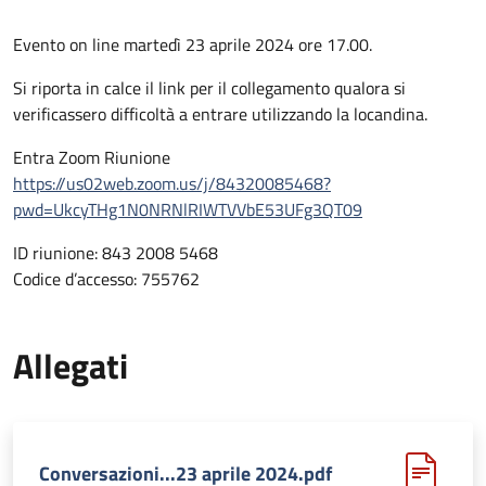
Evento on line martedì 23 aprile 2024 ore 17.00.
Si riporta in calce il link per il collegamento qualora si
verificassero difficoltà a entrare utilizzando la locandina.
Entra Zoom Riunione
https://us02web.zoom.us/j/84320085468?
pwd=UkcyTHg1N0NRNlRIWTVVbE53UFg3QT09
ID riunione: 843 2008 5468
Codice d’accesso: 755762
Allegati
Conversazioni...23 aprile 2024.pdf