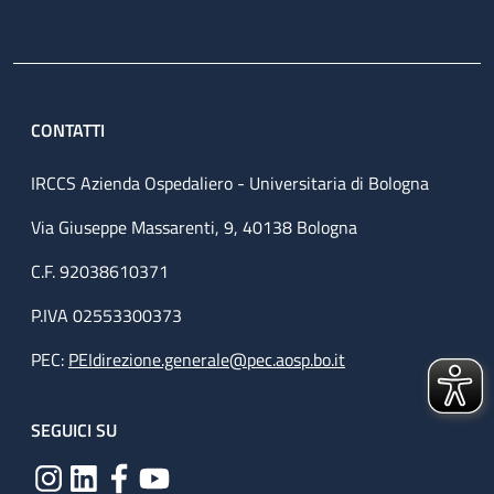
CONTATTI
IRCCS Azienda Ospedaliero - Universitaria di Bologna
Via Giuseppe Massarenti, 9, 40138 Bologna
C.F. 92038610371
P.IVA 02553300373
PEC:
PEIdirezione.generale@pec.aosp.bo.it
SEGUICI SU