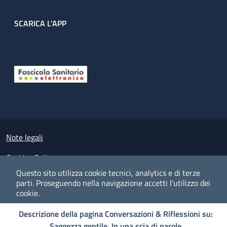
SCARICA L'APP
Useful links section
Small prints
Note legali
Cookies Policy
Questo sito utilizza cookie tecnici, analytics e di terze
Policy privacy e protezione del dato personale
parti.
Proseguendo nella navigazione accetti l'utilizzo dei
cookie.
Albo pretorio on-line
Descrizione della pagina Conversazioni & Riflessioni su:
Dichiarazione di accessibilità
COOKIES
I CO
PREFERENZE
ACCETTO
Saggezza gentile. In una scia di parole