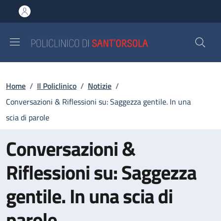
Salta al contenuto principale
Skip to footer content
Briciole di pane
Home
/
Il Policlinico
/
Notizie
/
Conversazioni & Riflessioni su: Saggezza gentile. In una
scia di parole
Conversazioni &
Riflessioni su: Saggezza
gentile. In una scia di
parole