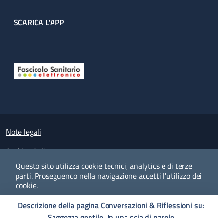
SCARICA L'APP
Useful links section
Small prints
Note legali
Cookies Policy
Questo sito utilizza cookie tecnici, analytics e di terze
Policy privacy e protezione del dato personale
parti.
Proseguendo nella navigazione accetti l'utilizzo dei
cookie.
Albo pretorio on-line
Descrizione della pagina Conversazioni & Riflessioni su:
Dichiarazione di accessibilità
COOKIES
I CO
PREFERENZE
ACCETTO
Saggezza gentile. In una scia di parole