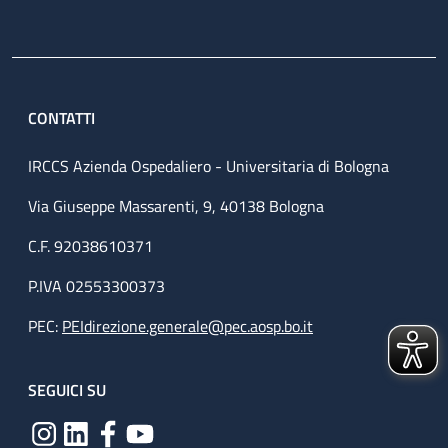
CONTATTI
IRCCS Azienda Ospedaliero - Universitaria di Bologna
Via Giuseppe Massarenti, 9, 40138 Bologna
C.F. 92038610371
P.IVA 02553300373
PEC:
PEIdirezione.generale@pec.aosp.bo.it
SEGUICI SU