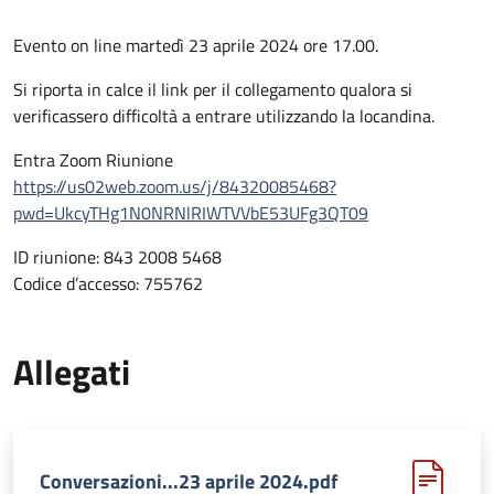
Evento on line martedì 23 aprile 2024 ore 17.00.
Si riporta in calce il link per il collegamento qualora si
verificassero difficoltà a entrare utilizzando la locandina.
Entra Zoom Riunione
https://us02web.zoom.us/j/84320085468?
pwd=UkcyTHg1N0NRNlRIWTVVbE53UFg3QT09
ID riunione: 843 2008 5468
Codice d’accesso: 755762
Allegati
Conversazioni...23 aprile 2024.pdf