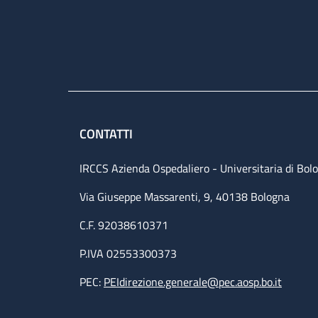
CONTATTI
IRCCS Azienda Ospedaliero - Universitaria di Bol
Via Giuseppe Massarenti, 9, 40138 Bologna
C.F. 92038610371
P.IVA 02553300373
PEC:
PEIdirezione.generale@pec.aosp.bo.it