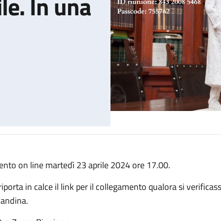
le. In una
ento on line martedì 23 aprile 2024 ore 17.00.
ni su: Saggezza gentile. In una scia di parole
riporta in calce il link per il collegamento qualora si verificas
candina.