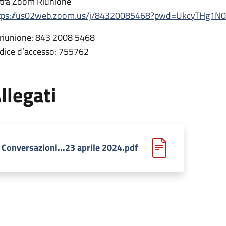
tra Zoom Riunione
tps://us02web.zoom.us/j/84320085468?pwd=UkcyTHg1
 riunione: 843 2008 5468
dice d’accesso: 755762
llegati
Conversazioni...23 aprile 2024.pdf