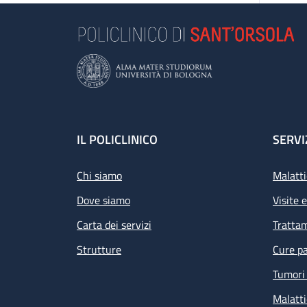
Footer
IL POLICLINICO
SERVI
Chi siamo
Malatti
Dove siamo
Visite 
Carta dei servizi
Tratta
Strutture
Cure pa
Tumori 
Malatti