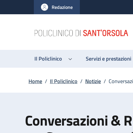
Salta al contenuto principale
Skip to footer content
Redazione
Il Policlinico
Servizi e prestazioni
Briciole di pane
Home
/
Il Policlinico
/
Notizie
/
Conversazio
Conversazioni & Ri