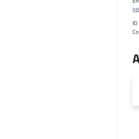
En
ht
ID
Co
A