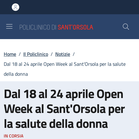
Salta al contenuto principale
Skip to footer content
Briciole di pane
Home
/
Il Policlinico
/
Notizie
/
Dal 18 al 24 aprile Open Week al Sant'Orsola per la salute
della donna
Dal 18 al 24 aprile Open
Week al Sant'Orsola per
la salute della donna
IN CORSIA