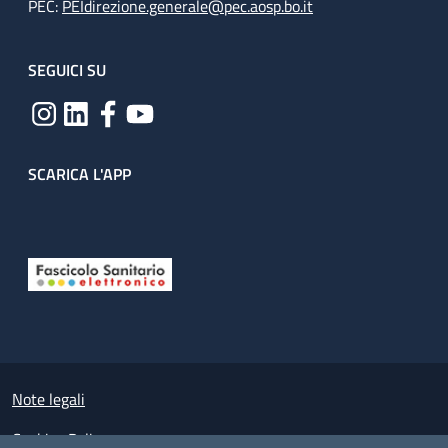
PEC:
PEIdirezione.generale@pec.aosp.bo.it
SEGUICI SU
SCARICA L'APP
Useful links section
Small prints
Note legali
Cookies Policy