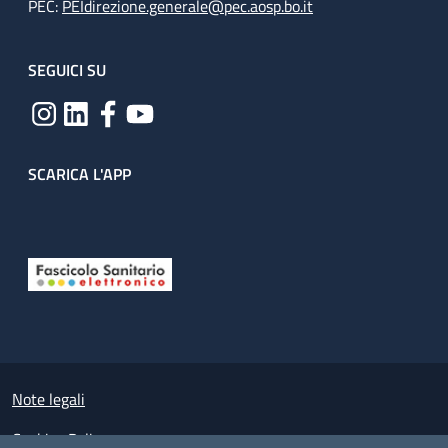
PEC:
PEIdirezione.generale@pec.aosp.bo.it
SEGUICI SU
SCARICA L'APP
Useful links section
Small prints
Note legali
Cookies Policy