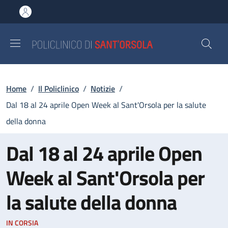
Salta al contenuto principale
Skip to footer content
Briciole di pane
Home
/
Il Policlinico
/
Notizie
/
Dal 18 al 24 aprile Open Week al Sant'Orsola per la salute
della donna
Dal 18 al 24 aprile Open
Week al Sant'Orsola per
la salute della donna
IN CORSIA