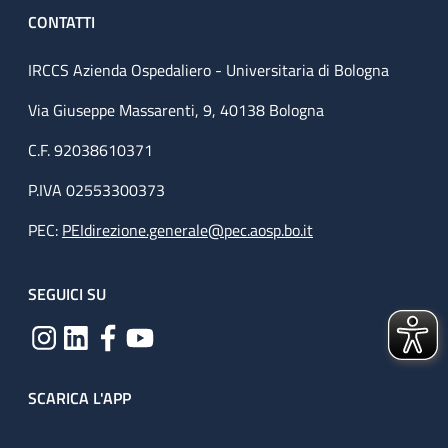
CONTATTI
IRCCS Azienda Ospedaliero - Universitaria di Bologna
Via Giuseppe Massarenti, 9, 40138 Bologna
C.F. 92038610371
P.IVA 02553300373
PEC:
PEIdirezione.generale@pec.aosp.bo.it
SEGUICI SU
SCARICA L'APP