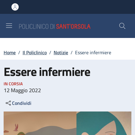
Salta al contenuto principale
Skip to footer content
Briciole di pane
Home
/
Il Policlinico
/
Notizie
/
Essere infermiere
Essere infermiere
IN CORSIA
12 Maggio 2022
Condividi